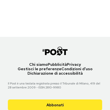
Torna all'articolo
Torna all'articolo
Torna all'articolo
Torna all'articolo
Notifiche mobile
Le prime pagine di sabato 16 febbraio 2019
Torna all'articolo
Torna all'articolo
Torna all'articolo
Torna all'articolo
Torna all'articolo
Regala il Post
Torna all'articolo
Torna all'articolo
Hai bisogno di aiuto?
Esci
Torna all'articolo
Chi siamo
Pubblicità
Privacy
Gestisci le preferenze
Condizioni d'uso
Dichiarazione di accessibilità
Il Post è una testata registrata presso il Tribunale di Milano, 419 del
28 settembre 2009 - ISSN 2610-9980
Abbonati