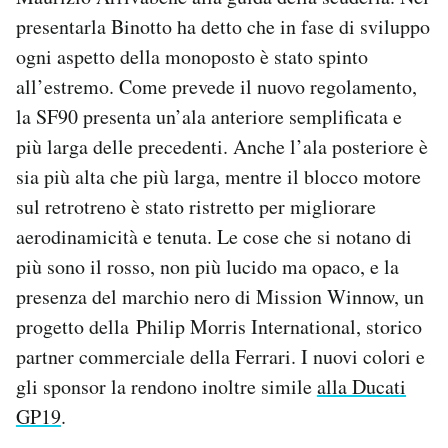
Notifiche mobile
presentarla Binotto ha detto che in fase di sviluppo
Regala il Post
ogni aspetto della monoposto è stato spinto
Hai bisogno di aiuto?
all’estremo. Come prevede il nuovo regolamento,
Esci
la SF90 presenta un’ala anteriore semplificata e
più larga delle precedenti. Anche l’ala posteriore è
sia più alta che più larga, mentre il blocco motore
sul retrotreno è stato ristretto per migliorare
aerodinamicità e tenuta. Le cose che si notano di
più sono il rosso, non più lucido ma opaco, e la
presenza del marchio nero di Mission Winnow, un
progetto della Philip Morris International, storico
partner commerciale della Ferrari. I nuovi colori e
gli sponsor la rendono inoltre simile
alla Ducati
GP19
.