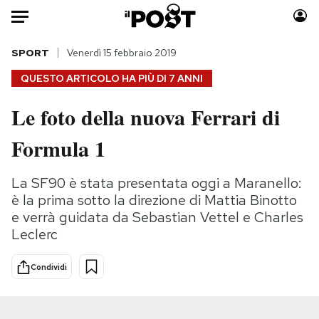
Auto
SPORT
Venerdì 15 febbraio 2019
QUESTO ARTICOLO HA PIÙ DI
7 ANNI
HOME
Le foto della nuova Ferrari di
Italia
Moda
Formula 1
Mondo
Libri
Politica
Consumismi
La SF90 è stata presentata oggi a Maranello:
Tecnologia
Storie/Idee
è la prima sotto la direzione di Mattia Binotto
Internet
Ok Boomer!
e verrà guidata da Sebastian Vettel e Charles
Scienza
Media
Leclerc
Cultura
Europa
Economia
Altrecose
Condividi
Sport
Mondiali calcio 2026