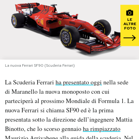
PODCAST
LE
ALTRE
FOTO
NEWSLETTER
I MIEI PREFERITI
La nuova Ferrari SF90 (Scuderia Ferrari)
SHOP
La Scuderia Ferrari
ha presentato oggi
nella sede
di Maranello la nuova monoposto con cui
CALENDARIO
parteciperà al prossimo Mondiale di Formula 1. La
nuova Ferrari si chiama SF90 ed è la prima
AREA PERSONALE
presentata sotto la direzione dell’ingegnere Mattia
Binotto, che lo scorso gennaio
ha rimpiazzato
Area Personale
Newsletter
Maurizio Arrivabene alla guida della scuderia. Nel