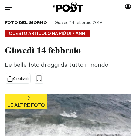
Auto
FOTO DEL GIORNO
Giovedì 14 febbraio 2019
QUESTO ARTICOLO HA PIÙ DI
7 ANNI
HOME
Giovedì 14 febbraio
Italia
Moda
Mondo
Libri
Le belle foto di oggi da tutto il mondo
Politica
Consumismi
Tecnologia
Storie/Idee
Condividi
Internet
Ok Boomer!
Scienza
Media
Cultura
Europa
Economia
Altrecose
Sport
Mondiali calcio 2026