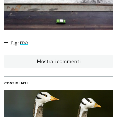
PODCAST
NEWSLETTER
Tag:
FDO
I MIEI PREFERITI
Mostra i commenti
SHOP
CALENDARIO
CONSIGLIATI
AREA PERSONALE
Area Personale
Newsletter