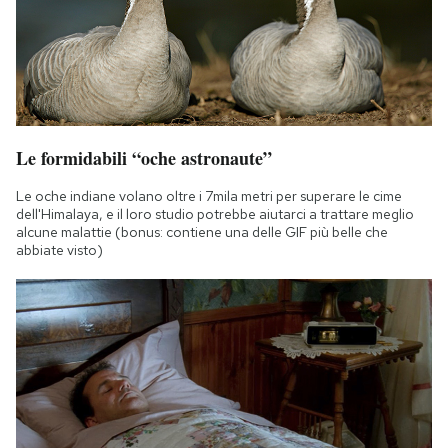
Notifiche mobile
Regala il Post
Hai bisogno di aiuto?
Esci
Le formidabili “oche astronaute”
Le oche indiane volano oltre i 7mila metri per superare le cime
dell'Himalaya, e il loro studio potrebbe aiutarci a trattare meglio
alcune malattie (bonus: contiene una delle GIF più belle che
abbiate visto)