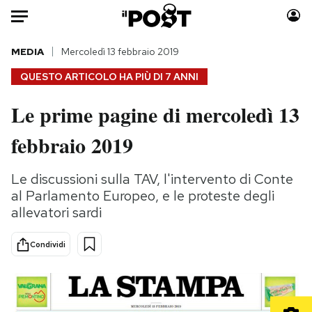
Auto
MEDIA
Mercoledì 13 febbraio 2019
QUESTO ARTICOLO HA PIÙ DI
7 ANNI
HOME
Le prime pagine di mercoledì 13
Italia
Moda
febbraio 2019
Mondo
Libri
Politica
Consumismi
Le discussioni sulla TAV, l'intervento di Conte
Tecnologia
Storie/Idee
al Parlamento Europeo, e le proteste degli
Internet
Ok Boomer!
allevatori sardi
Scienza
Media
Cultura
Europa
Condividi
Economia
Altrecose
Sport
Mondiali calcio 2026