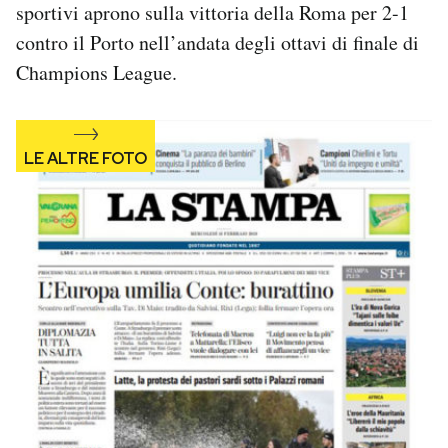
sportivi aprono sulla vittoria della Roma per 2-1
Notifiche mobile
contro il Porto nell’andata degli ottavi di finale di
Regala il Post
Hai bisogno di aiuto?
Champions League.
Esci