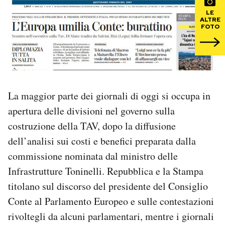
LE
ALTRE
PODCAST
FOTO
NEWSLETTER
I MIEI PREFERITI
La maggior parte dei giornali di oggi si occupa in
apertura delle divisioni nel governo sulla
SHOP
costruzione della TAV, dopo la diffusione
dell’analisi sui costi e benefici preparata dalla
CALENDARIO
commissione nominata dal ministro delle
Infrastrutture Toninelli. Repubblica e la Stampa
titolano sul discorso del presidente del Consiglio
AREA PERSONALE
Conte al Parlamento Europeo e sulle contestazioni
Area Personale
rivoltegli da alcuni parlamentari, mentre i giornali
Newsletter