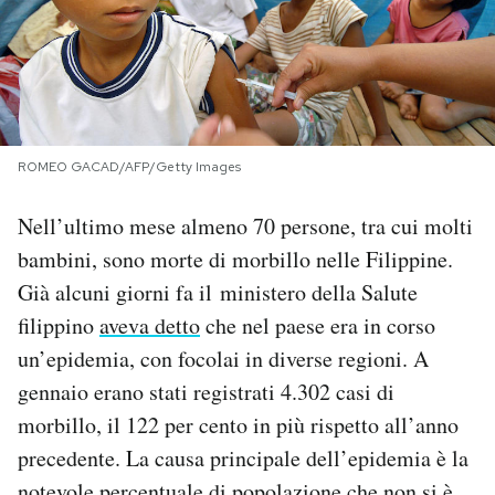
PODCAST
NEWSLETTER
ROMEO GACAD/AFP/Getty Images
I MIEI PREFERITI
Nell’ultimo mese almeno 70 persone, tra cui molti
bambini, sono morte di morbillo nelle Filippine.
SHOP
Già alcuni giorni fa il ministero della Salute
filippino
aveva detto
che nel paese era in corso
CALENDARIO
un’epidemia, con focolai in diverse regioni. A
gennaio erano stati registrati 4.302 casi di
AREA PERSONALE
morbillo, il 122 per cento in più rispetto all’anno
precedente. La causa principale dell’epidemia è la
Area Personale
Newsletter
notevole percentuale di popolazione che non si è