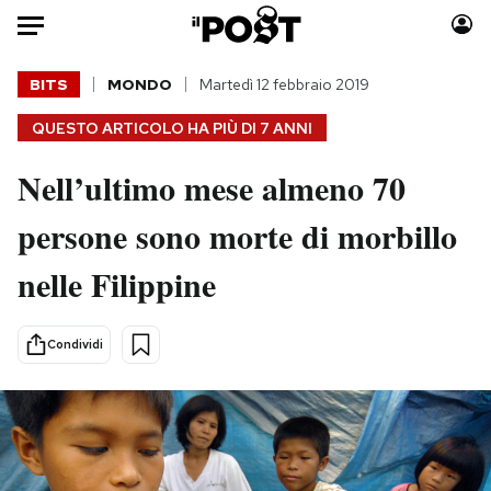
Auto
BITS
MONDO
Martedì 12 febbraio 2019
QUESTO ARTICOLO HA PIÙ DI
7 ANNI
HOME
Nell’ultimo mese almeno 70
Italia
Moda
Mondo
Libri
persone sono morte di morbillo
Politica
Consumismi
nelle Filippine
Tecnologia
Storie/Idee
Internet
Ok Boomer!
Scienza
Media
Condividi
Cultura
Europa
Economia
Altrecose
Sport
Mondiali calcio 2026