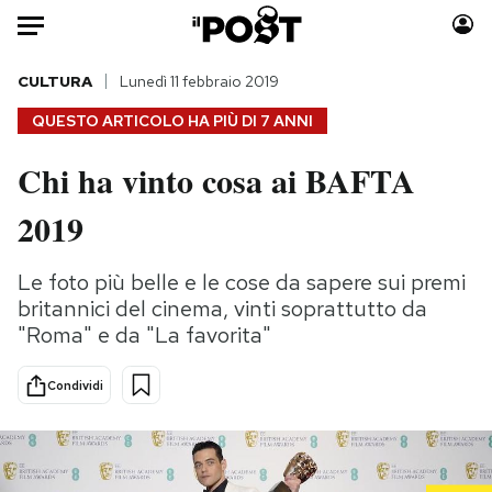
Auto
CULTURA
Lunedì 11 febbraio 2019
QUESTO ARTICOLO HA PIÙ DI
7 ANNI
HOME
Chi ha vinto cosa ai BAFTA
Italia
Moda
2019
Mondo
Libri
Politica
Consumismi
Le foto più belle e le cose da sapere sui premi
Tecnologia
Storie/Idee
britannici del cinema, vinti soprattutto da
Internet
Ok Boomer!
"Roma" e da "La favorita"
Scienza
Media
Cultura
Europa
Condividi
Economia
Altrecose
Sport
Mondiali calcio 2026