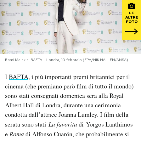
PODCAST
LE
ALTRE
FOTO
NEWSLETTER
I MIEI PREFERITI
Rami Malek ai BAFTA – Londra, 10 febbraio (EPA/NIK HALLEN/ANSA)
SHOP
I
BAFTA
, i più importanti premi britannici per il
cinema (che premiano però film di tutto il mondo)
sono stati consegnati domenica sera alla Royal
CALENDARIO
Albert Hall di Londra, durante una cerimonia
condotta dall’attrice Joanna Lumley. I film della
AREA PERSONALE
serata sono stati
La favorita
di Yorgos Lanthimos
Area Personale
e
Roma
di Alfonso Cuarón, che probabilmente si
Newsletter