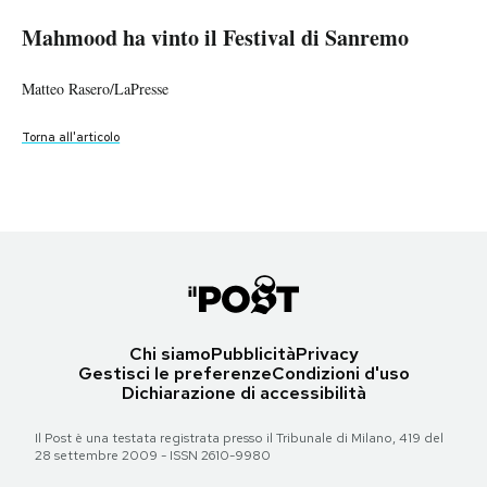
Mahmood ha vinto il Festival di Sanremo
Mahmood ha vinto il Festival di Sanremo
Mahmood ha vinto il Festival di Sanremo
Mahmood ha vinto il Festival di Sanremo
PODCAST
Mahmood ha vinto il Festival di Sanremo
Mahmood ha vinto il Festival di Sanremo
ANSA/ETTORE FERRARI
ANSA/RICCARDO ANTIMIANI
Matteo Rasero/LaPresse
/RICCARDO ANTIMIANI
ANSA/ETTORE FERRARI
NEWSLETTER
ANSA/RICCARDO ANTIMIANI
Torna all'articolo
Torna all'articolo
Torna all'articolo
Torna all'articolo
Torna all'articolo
Torna all'articolo
I MIEI PREFERITI
SHOP
CALENDARIO
Chi siamo
Pubblicità
Privacy
Gestisci le preferenze
Condizioni d'uso
Dichiarazione di accessibilità
AREA PERSONALE
Il Post è una testata registrata presso il Tribunale di Milano, 419 del
Area Personale
28 settembre 2009 - ISSN 2610-9980
Newsletter