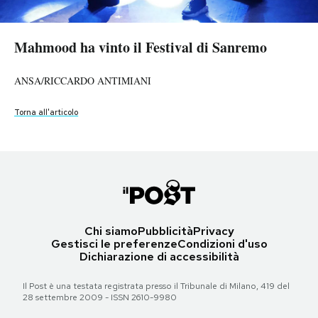
Mahmood ha vinto il Festival di Sanremo
Mahmood ha vinto il Festival di Sanremo
Mahmood ha vinto il Festival di Sanremo
Mahmood ha vinto il Festival di Sanremo
PODCAST
Mahmood ha vinto il Festival di Sanremo
Mahmood ha vinto il Festival di Sanremo
ANSA/ETTORE FERRARI
ANSA/RICCARDO ANTIMIANI
Matteo Rasero/LaPresse
/RICCARDO ANTIMIANI
ANSA/ETTORE FERRARI
NEWSLETTER
ANSA/RICCARDO ANTIMIANI
Torna all'articolo
Torna all'articolo
Torna all'articolo
Torna all'articolo
Torna all'articolo
Torna all'articolo
I MIEI PREFERITI
SHOP
CALENDARIO
Chi siamo
Pubblicità
Privacy
Gestisci le preferenze
Condizioni d'uso
Dichiarazione di accessibilità
AREA PERSONALE
Il Post è una testata registrata presso il Tribunale di Milano, 419 del
Area Personale
28 settembre 2009 - ISSN 2610-9980
Newsletter