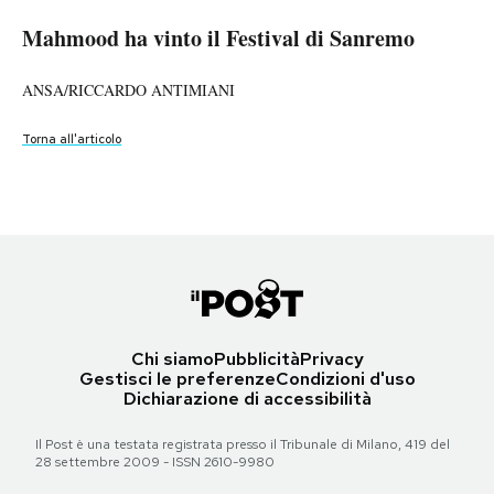
Mahmood ha vinto il Festival di Sanremo
Mahmood ha vinto il Festival di Sanremo
Mahmood ha vinto il Festival di Sanremo
Mahmood ha vinto il Festival di Sanremo
PODCAST
Mahmood ha vinto il Festival di Sanremo
Mahmood ha vinto il Festival di Sanremo
ANSA/ETTORE FERRARI
ANSA/RICCARDO ANTIMIANI
Matteo Rasero/LaPresse
/RICCARDO ANTIMIANI
ANSA/ETTORE FERRARI
NEWSLETTER
ANSA/RICCARDO ANTIMIANI
Torna all'articolo
Torna all'articolo
Torna all'articolo
Torna all'articolo
Torna all'articolo
Torna all'articolo
I MIEI PREFERITI
SHOP
CALENDARIO
Chi siamo
Pubblicità
Privacy
Gestisci le preferenze
Condizioni d'uso
Dichiarazione di accessibilità
AREA PERSONALE
Il Post è una testata registrata presso il Tribunale di Milano, 419 del
Area Personale
28 settembre 2009 - ISSN 2610-9980
Newsletter