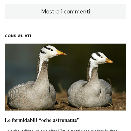
Notifiche mobile
Mostra i commenti
Regala il Post
Hai bisogno di aiuto?
Esci
CONSIGLIATI
Le formidabili “oche astronaute”