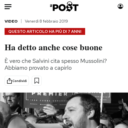
Auto
VIDEO
Venerdì 8 febbraio 2019
QUESTO ARTICOLO HA PIÙ DI
7 ANNI
HOME
Ha detto anche cose buone
Italia
Moda
Mondo
Libri
È vero che Salvini cita spesso Mussolini?
Politica
Consumismi
Abbiamo provato a capirlo
Tecnologia
Storie/Idee
Internet
Ok Boomer!
Condividi
Scienza
Media
Cultura
Europa
Economia
Altrecose
Sport
Mondiali calcio 2026