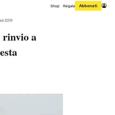
Abbonati
Shop
Regala
aio 2019
 rinvio a
iesta