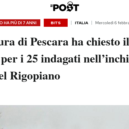
 HA PIÙ DI
7 ANNI
BITS
ITALIA
Mercoledì 6 febbr
ra di Pescara ha chiesto il
 per i 25 indagati nell’inch
el Rigopiano