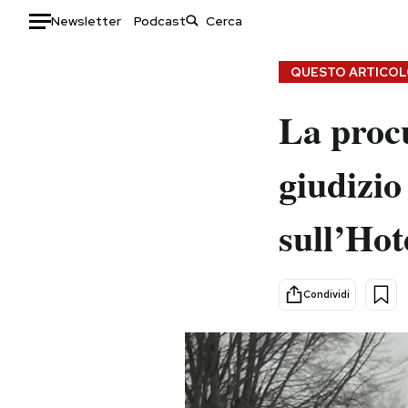
Newsletter
Podcast
Auto
QUESTO ARTICOLO
HOME
La procu
Italia
Moda
giudizio
Mondo
Libri
Politica
Consumismi
sull’Hot
Tecnologia
Storie/Idee
Internet
Ok Boomer!
Scienza
Media
Condividi
Cultura
Europa
Economia
Altrecose
Sport
Mondiali calcio 2026