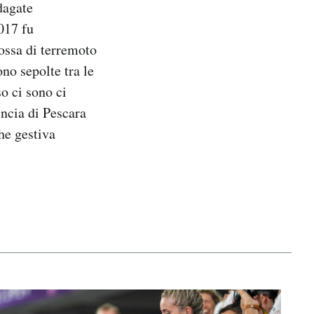
dagate
017 fu
cossa di terremoto
no sepolte tra le
so ci sono ci
incia di Pescara
he gestiva