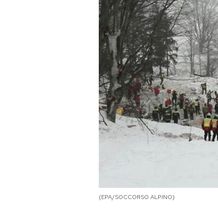
PODCAST
NEWSLETTER
I MIEI PREFERITI
SHOP
CALENDARIO
AREA PERSONALE
(EPA/SOCCORSO ALPINO)
Area Personale
Newsletter