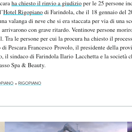
scara
ha chiesto il rinvio a giudizio
per le 25 persone in
l’
Hotel Rigopiano
di Farindola, che il 18 gennaio del 2
una valanga di neve che si era staccata per via di una s
si arrivarono con grave ritardo. Ventinove persone moriro
. Tra le persone per cui la procura ha chiesto il proces
o di Pescara Francesco Provolo, il presidente della prov
 il sindaco di Farindola Ilario Lacchetta e la società c
Sasso Spa & Beauty.
-
OPIANO
RIGOPIANO