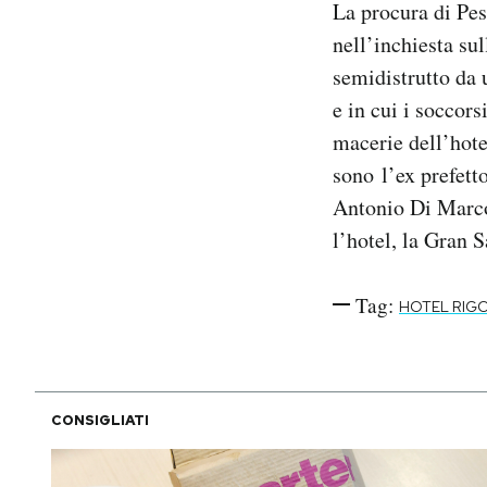
La procura di Pe
Notifiche mobile
nell’inchiesta sul
Regala il Post
semidistrutto da 
Hai bisogno di aiuto?
Esci
e in cui i soccor
macerie dell’hotel
sono l’ex prefett
Antonio Di Marco,
l’hotel, la Gran 
Tag:
HOTEL RIG
CONSIGLIATI