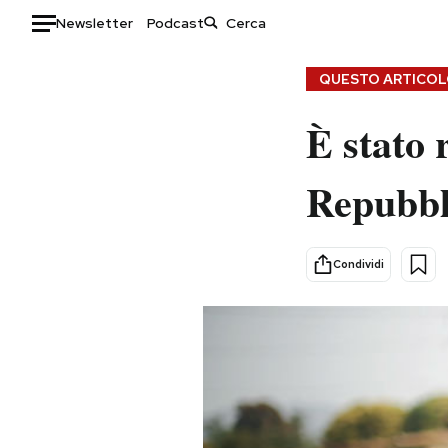
Newsletter
Podcast
Auto
QUESTO ARTICOLO
HOME
È stato 
Italia
Moda
Repubbl
Mondo
Libri
Politica
Consumismi
Tecnologia
Storie/Idee
Condividi
Internet
Ok Boomer!
Scienza
Media
Cultura
Europa
Economia
Altrecose
Sport
Mondiali calcio 2026