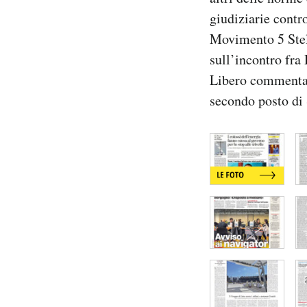
Notifiche mobile
giudiziarie contro
Regala il Post
Movimento 5 Stell
Hai bisogno di aiuto?
sull’incontro fra 
Esci
Libero commenta i
secondo posto di 