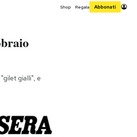
Abbonati
Shop
Regala
bbraio
ilet gialli", e