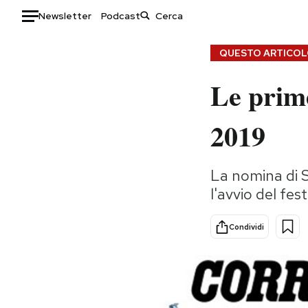
Newsletter
Podcast
Auto
QUESTO ARTICOLO
Le prime
HOME
Italia
Moda
2019
Mondo
Libri
Politica
Consumismi
La nomina di Sa
Tecnologia
Storie/Idee
l'avvio del fes
Internet
Ok Boomer!
Scienza
Media
Condividi
Cultura
Europa
Economia
Altrecose
Sport
Mondiali calcio 2026