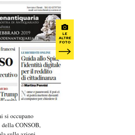
LE
ALTRE
FOTO
uni si occupano
nte della CONSOB,
la sulle azioni