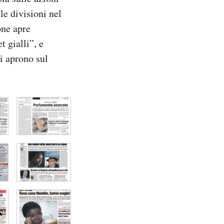
 le divisioni nel
one apre
t gialli”, e
vi aprono sul