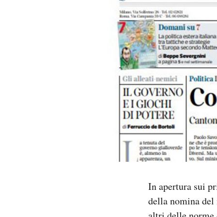
PODCAST
NEWSLETTER
I MIEI PREFERITI
SHOP
CALENDARIO
AREA PERSONALE
In apertura sui pr
della nomina del
Area Personale
Newsletter
altri delle norme 