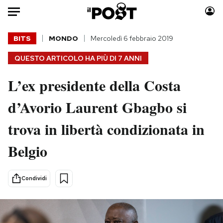
Auto
BITS
MONDO
Mercoledì 6 febbraio 2019
QUESTO ARTICOLO HA PIÙ DI
7 ANNI
HOME
L’ex presidente della Costa
Italia
Moda
Mondo
Libri
d’Avorio Laurent Gbagbo si
Politica
Consumismi
trova in libertà condizionata in
Tecnologia
Storie/Idee
Internet
Ok Boomer!
Belgio
Scienza
Media
Cultura
Europa
Condividi
Economia
Altrecose
Sport
Mondiali calcio 2026