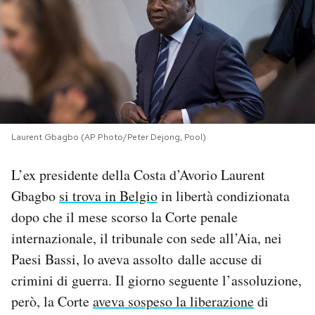
PODCAST
NEWSLETTER
I MIEI PREFERITI
Laurent Gbagbo (AP Photo/Peter Dejong, Pool)
SHOP
L’ex presidente della Costa d’Avorio Laurent
Gbagbo
si trova in Belgio
in libertà condizionata
CALENDARIO
dopo che il mese scorso la Corte penale
internazionale, il tribunale con sede all’Aia, nei
Paesi Bassi, lo aveva assolto dalle accuse di
AREA PERSONALE
crimini di guerra. Il giorno seguente l’assoluzione,
Area Personale
però, la Corte
aveva sospeso la liberazione
di
Newsletter