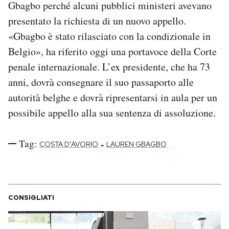
Gbagbo perché alcuni pubblici ministeri avevano
Notifiche mobile
presentato la richiesta di un nuovo appello.
Regala il Post
«Gbagbo è stato rilasciato con la condizionale in
Hai bisogno di aiuto?
Esci
Belgio», ha riferito oggi una portavoce della Corte
penale internazionale. L’ex presidente, che ha 73
anni, dovrà consegnare il suo passaporto alle
autorità belghe e dovrà ripresentarsi in aula per un
possibile appello alla sua sentenza di assoluzione.
Tag:
-
COSTA D'AVORIO
LAUREN GBAGBO
CONSIGLIATI