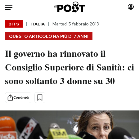
Auto
BITS
ITALIA
Martedì 5 febbraio 2019
QUESTO ARTICOLO HA PIÙ DI
7 ANNI
HOME
Il governo ha rinnovato il
Italia
Moda
Mondo
Libri
Consiglio Superiore di Sanità: ci
Politica
Consumismi
sono soltanto 3 donne su 30
Tecnologia
Storie/Idee
Internet
Ok Boomer!
Scienza
Media
Condividi
Cultura
Europa
Economia
Altrecose
Sport
Mondiali calcio 2026