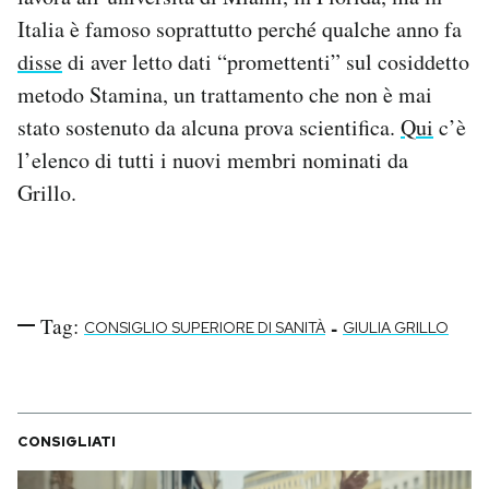
Notifiche mobile
Italia è famoso soprattutto perché qualche anno fa
Regala il Post
disse
di aver letto dati “promettenti” sul cosiddetto
Hai bisogno di aiuto?
metodo Stamina, un trattamento che non è mai
Esci
stato sostenuto da alcuna prova scientifica.
Qui
c’è
l’elenco di tutti i nuovi membri nominati da
Grillo.
Tag:
-
CONSIGLIO SUPERIORE DI SANITÀ
GIULIA GRILLO
CONSIGLIATI