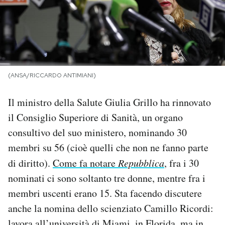
PODCAST
NEWSLETTER
(ANSA/RICCARDO ANTIMIANI)
I MIEI PREFERITI
Il ministro della Salute Giulia Grillo ha rinnovato
il Consiglio Superiore di Sanità, un organo
SHOP
consultivo del suo ministero, nominando 30
membri su 56 (cioè quelli che non ne fanno parte
CALENDARIO
di diritto).
Come fa notare
Repubblica
, fra i 30
nominati ci sono soltanto tre donne, mentre fra i
AREA PERSONALE
membri uscenti erano 15. Sta facendo discutere
anche la nomina dello scienziato Camillo Ricordi:
Area Personale
Newsletter
lavora all’università di Miami, in Florida, ma in