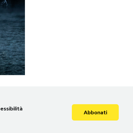
essibilità
Abbonati