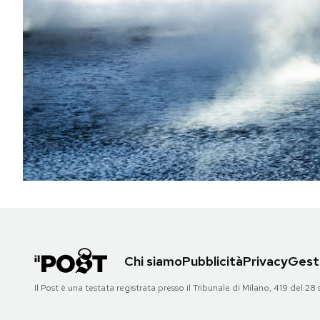
PODCAST
NEWSLETTER
I MIEI PREFERITI
SHOP
CALENDARIO
Chi siamo
Pubblicità
Privacy
Gesti
AREA PERSONALE
Il Post è una testata registrata presso il Tribunale di Milano, 419 del
Area Personale
Newsletter