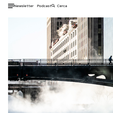
Newsletter
Podcast
Auto
HOME
Italia
Moda
Mondo
Libri
Politica
Consumismi
Tecnologia
Storie/Idee
Internet
Ok Boomer!
Scienza
Media
Cultura
Europa
Economia
Altrecose
Sport
Mondiali calcio 2026