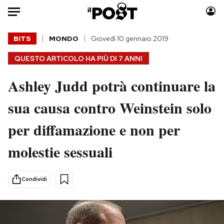
Auto
BITS
MONDO
Giovedì 10 gennaio 2019
QUESTO ARTICOLO HA PIÙ DI
7 ANNI
HOME
Ashley Judd potrà continuare la
Italia
Moda
Mondo
Libri
sua causa contro Weinstein solo
Politica
Consumismi
per diffamazione e non per
Tecnologia
Storie/Idee
Internet
Ok Boomer!
molestie sessuali
Scienza
Media
Cultura
Europa
Condividi
Economia
Altrecose
Sport
Mondiali calcio 2026