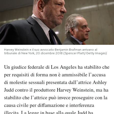
PODCAST
NEWSLETTER
I MIEI PREFERITI
Harvey Weinstein e il suo avvocato Benjamin Brafman arrivano al
tribunale di New York, 20 dicembre 2018 (Spencer Platt/Getty Images)
SHOP
Un giudice federale di Los Angeles ha stabilito che
per requisiti di forma non è ammissibile l’accusa
CALENDARIO
di molestie sessuali presentata dall’attrice Ashley
Judd contro il produttore Harvey Weinstein, ma ha
AREA PERSONALE
stabilito che l’attrice può invece proseguire con la
causa civile per diffamazione e interferenza
Area Personale
Newsletter
illecita. La legge in base alla quale Judd ha