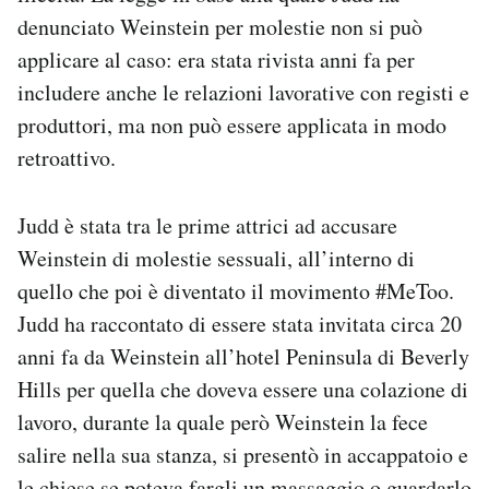
Notifiche mobile
denunciato Weinstein per molestie non si può
Regala il Post
applicare al caso: era stata rivista anni fa per
Hai bisogno di aiuto?
includere anche le relazioni lavorative con registi e
Esci
produttori, ma non può essere applicata in modo
retroattivo.
Judd è stata tra le prime attrici ad accusare
Weinstein di molestie sessuali, all’interno di
quello che poi è diventato il movimento #MeToo.
Judd ha raccontato di essere stata invitata circa 20
anni fa da Weinstein all’hotel Peninsula di Beverly
Hills per quella che doveva essere una colazione di
lavoro, durante la quale però Weinstein la fece
salire nella sua stanza, si presentò in accappatoio e
le chiese se poteva fargli un massaggio o guardarlo