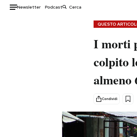
Newsletter
Podcast
Auto
QUESTO ARTICOLO
HOME
I morti
Italia
Moda
colpito 
Mondo
Libri
Politica
Consumismi
almeno 
Tecnologia
Storie/Idee
Internet
Ok Boomer!
Scienza
Media
Condividi
Cultura
Europa
Economia
Altrecose
Sport
Mondiali calcio 2026