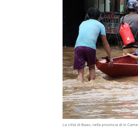
PODCAST
NEWSLETTER
I MIEI PREFERITI
SHOP
CALENDARIO
AREA PERSONALE
La città di Baao, nella provincia di in Cam
Area Personale
Newsletter