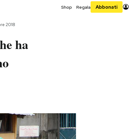
Abbonati
Shop
Regala
bre 2018
che ha
no