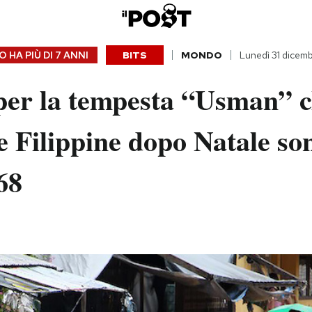
 HA PIÙ DI
7 ANNI
BITS
MONDO
Lunedì 31 dicem
 per la tempesta “Usman” 
le Filippine dopo Natale so
68