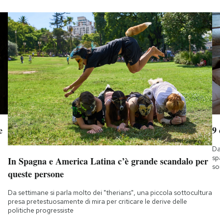
e
9
Da
sp
In Spagna e America Latina c’è grande scandalo per
so
queste persone
Da settimane si parla molto dei "therians", una piccola sottocultura
presa pretestuosamente di mira per criticare le derive delle
politiche progressiste