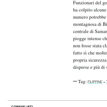
Funzionari del go
Notifiche mobile
ha colpito alcune
Regala il Post
numero potrebbe 
Hai bisogno di aiuto?
Esci
montagnosa di Bic
centrale di Samar
piogge intense ch
non fosse stata c
fatto sì che molt
propria sicurezza
disperse e più di 
Tag:
-
FILIPPINE
CONSIGLIATI