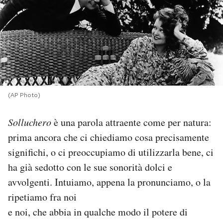
PODCAST
NEWSLETTER
I MIEI PREFERITI
(AP Photo)
SHOP
Solluchero
è una parola attraente come per natura:
prima ancora che ci chiediamo cosa precisamente
significhi, o ci preoccupiamo di utilizzarla bene, ci
CALENDARIO
ha già sedotto con le sue sonorità dolci e
avvolgenti. Intuiamo, appena la pronunciamo, o la
AREA PERSONALE
ripetiamo fra noi
Area Personale
e noi, che abbia in qualche modo il potere di
Newsletter