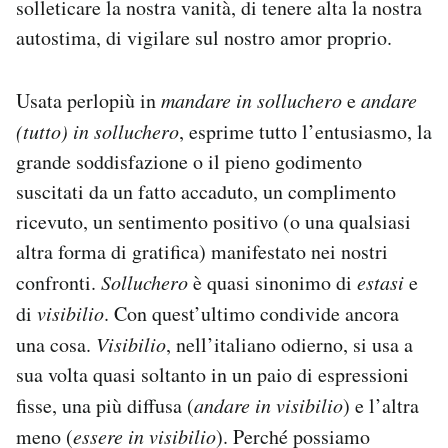
solleticare la nostra vanità, di tenere alta la nostra
Notifiche mobile
autostima, di vigilare sul nostro amor proprio.
Regala il Post
Hai bisogno di aiuto?
Esci
Usata perlopiù in
mandare in solluchero
e
andare
(tutto) in solluchero
, esprime tutto l’entusiasmo, la
grande soddisfazione o il pieno godimento
suscitati da un fatto accaduto, un complimento
ricevuto, un sentimento positivo (o una qualsiasi
altra forma di gratifica) manifestato nei nostri
confronti.
Solluchero
è quasi sinonimo di
estasi
e
di
visibilio
. Con quest’ultimo condivide ancora
una cosa.
Visibilio
, nell’italiano odierno, si usa a
sua volta quasi soltanto in un paio di espressioni
fisse, una più diffusa (
andare in visibilio
) e l’altra
meno (
essere in visibilio
). Perché possiamo