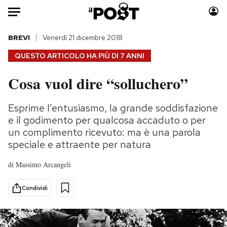
Auto
BREVI
Venerdì 21 dicembre 2018
QUESTO ARTICOLO HA PIÙ DI
7 ANNI
HOME
Cosa vuol dire “solluchero”
Italia
Moda
Mondo
Libri
Esprime l’entusiasmo, la grande soddisfazione
Politica
Consumismi
e il godimento per qualcosa accaduto o per
Tecnologia
Storie/Idee
un complimento ricevuto: ma è una parola
speciale e attraente per natura
Internet
Ok Boomer!
Scienza
Media
di
Massimo Arcangeli
Cultura
Europa
Economia
Altrecose
Condividi
Sport
Mondiali calcio 2026