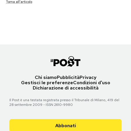
Torna all'articolo
Torna all'articolo
Torna all'articolo
Torna all'articolo
Torna all'articolo
Torna all'articolo
Torna all'articolo
Torna all'articolo
Notifiche mobile
Le prime pagine di giovedì 20 dicembre 2018
Torna all'articolo
Torna all'articolo
Torna all'articolo
Torna all'articolo
Regala il Post
Torna all'articolo
Torna all'articolo
Hai bisogno di aiuto?
Esci
Torna all'articolo
Chi siamo
Pubblicità
Privacy
Gestisci le preferenze
Condizioni d'uso
Dichiarazione di accessibilità
Il Post è una testata registrata presso il Tribunale di Milano, 419 del
28 settembre 2009 - ISSN 2610-9980
Abbonati