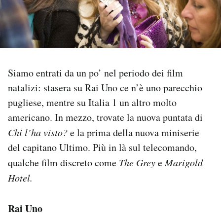
PODCAST
NEWSLETTER
Siamo entrati da un po’ nel periodo dei film
I MIEI PREFERITI
natalizi: stasera su Rai Uno ce n’è uno parecchio
pugliese, mentre su Italia 1 un altro molto
americano. In mezzo, trovate la nuova puntata di
SHOP
Chi l’ha visto?
e la prima della nuova miniserie
del capitano Ultimo. Più in là sul telecomando,
CALENDARIO
qualche film discreto come
The Grey
e
Marigold
Hotel.
AREA PERSONALE
Area Personale
Rai Uno
Newsletter