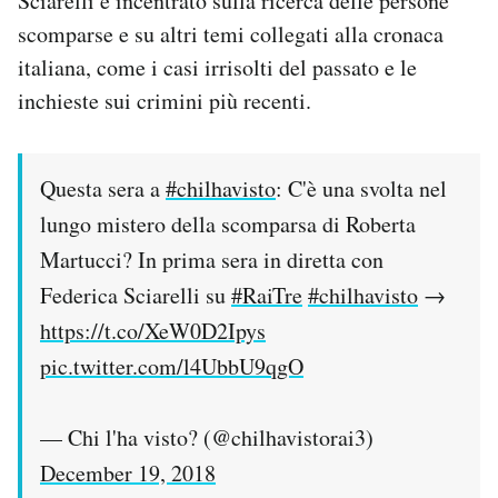
Sciarelli e incentrato sulla ricerca delle persone
scomparse e su altri temi collegati alla cronaca
italiana, come i casi irrisolti del passato e le
inchieste sui crimini più recenti.
Questa sera a
#chilhavisto
: C'è una svolta nel
lungo mistero della scomparsa di Roberta
Martucci? In prima sera in diretta con
Federica Sciarelli su
#RaiTre
#chilhavisto
→
https://t.co/XeW0D2Ipys
pic.twitter.com/l4UbbU9qgO
— Chi l'ha visto? (@chilhavistorai3)
December 19, 2018