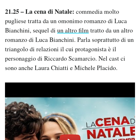
Notifiche mobile
21.25 – La cena di Natale:
commedia molto
Regala il Post
pugliese tratta da un omonimo romanzo di Luca
Hai bisogno di aiuto?
Bianchini, sequel di
un altro film
tratto da un altro
Esci
romanzo di Luca Bianchini. Parla soprattutto di un
triangolo di relazioni il cui protagonista è il
personaggio di Riccardo Scamarcio. Nel cast ci
sono anche Laura Chiatti e Michele Placido.