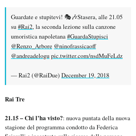
Guardate e stupitevi! 🎭🎶Stasera, alle 21.05
su
#Rai2
, la seconda lezione sulla canzone
umoristica napoletana
#GuardaStupisci
@Renzo_Arbore
@ninofrassicaoff
@andreadelogu
pic.twitter.com/nsdMuFeLdz
— Rai2 (@RaiDue)
December 19, 2018
Rai Tre
21.15 – Chi l’ha visto?
: nuova puntata della nuova
stagione del programma condotto da Federica