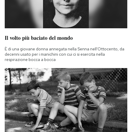
Il volto più baciato del mondo
È di una giovane donna annegata nella Senna nell'Ottocento, da
decenni usato per i manichini con cui ci si esercita nella
respirazione bocca a bocca