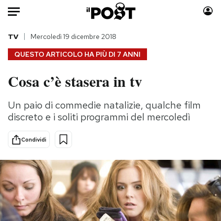
Auto
TV
Mercoledì 19 dicembre 2018
QUESTO ARTICOLO HA PIÙ DI
7 ANNI
HOME
Cosa c’è stasera in tv
Italia
Moda
Mondo
Libri
Un paio di commedie natalizie, qualche film
Politica
Consumismi
discreto e i soliti programmi del mercoledì
Tecnologia
Storie/Idee
Internet
Ok Boomer!
Condividi
Scienza
Media
Cultura
Europa
Economia
Altrecose
Sport
Mondiali calcio 2026