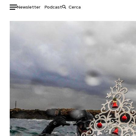
Newsletter
Podcast
Auto
HOME
Italia
Moda
Mondo
Libri
Politica
Consumismi
Tecnologia
Storie/Idee
Internet
Ok Boomer!
Scienza
Media
Cultura
Europa
Economia
Altrecose
Sport
Mondiali calcio 2026