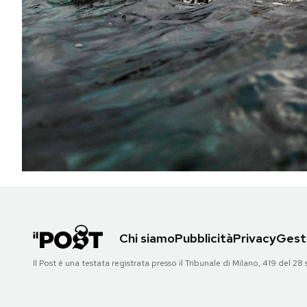
PODCAST
NEWSLETTER
I MIEI PREFERITI
SHOP
CALENDARIO
Chi siamo
Pubblicità
Privacy
Gesti
AREA PERSONALE
Il Post è una testata registrata presso il Tribunale di Milano, 419 del
Area Personale
Newsletter