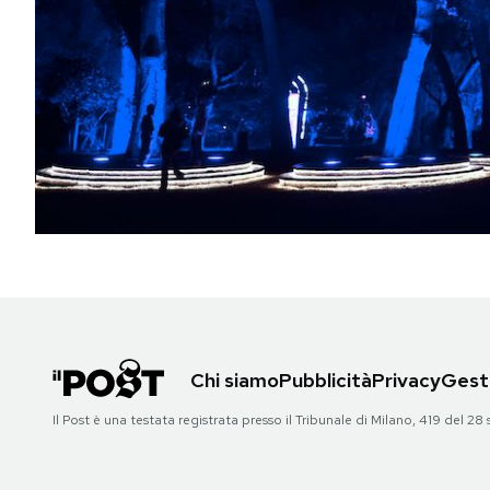
PODCAST
NEWSLETTER
I MIEI PREFERITI
SHOP
CALENDARIO
Chi siamo
Pubblicità
Privacy
Gesti
AREA PERSONALE
Il Post è una testata registrata presso il Tribunale di Milano, 419 del
Area Personale
Newsletter