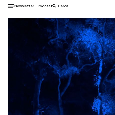
Newsletter
Podcast
Auto
HOME
Italia
Moda
Mondo
Libri
Politica
Consumismi
Tecnologia
Storie/Idee
Internet
Ok Boomer!
Scienza
Media
Cultura
Europa
Economia
Altrecose
Sport
Mondiali calcio 2026