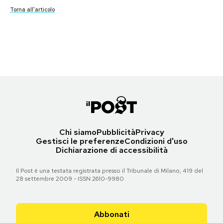
Torna all'articolo
Torna all'articolo
Torna all'articolo
Torna all'articolo
Notifiche mobile
Torna all'articolo
Le prime pagine di martedì 18 dicembre 2018
Torna all'articolo
Torna all'articolo
Torna all'articolo
Torna all'articolo
Torna all'articolo
Torna all'articolo
Torna all'articolo
Regala il Post
Torna all'articolo
Torna all'articolo
Hai bisogno di aiuto?
Esci
Torna all'articolo
Chi siamo
Pubblicità
Privacy
Gestisci le preferenze
Condizioni d'uso
Dichiarazione di accessibilità
Il Post è una testata registrata presso il Tribunale di Milano, 419 del
28 settembre 2009 - ISSN 2610-9980
Abbonati