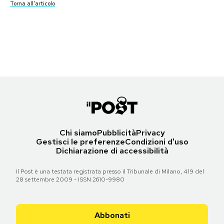
Torna all'articolo
Torna all'articolo
Torna all'articolo
Torna all'articolo
Notifiche mobile
Torna all'articolo
Le prime pagine di martedì 18 dicembre 2018
Torna all'articolo
Torna all'articolo
Torna all'articolo
Torna all'articolo
Torna all'articolo
Torna all'articolo
Torna all'articolo
Regala il Post
Torna all'articolo
Torna all'articolo
Hai bisogno di aiuto?
Esci
Torna all'articolo
Chi siamo
Pubblicità
Privacy
Gestisci le preferenze
Condizioni d'uso
Dichiarazione di accessibilità
Il Post è una testata registrata presso il Tribunale di Milano, 419 del
28 settembre 2009 - ISSN 2610-9980
Abbonati