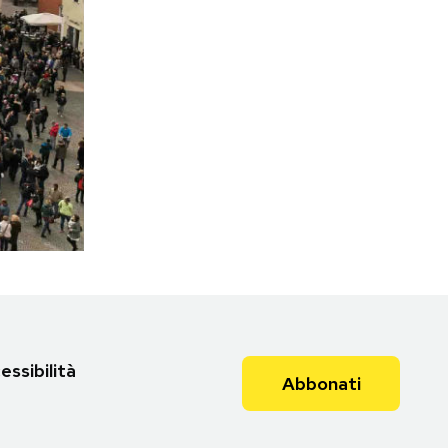
essibilità
Abbonati