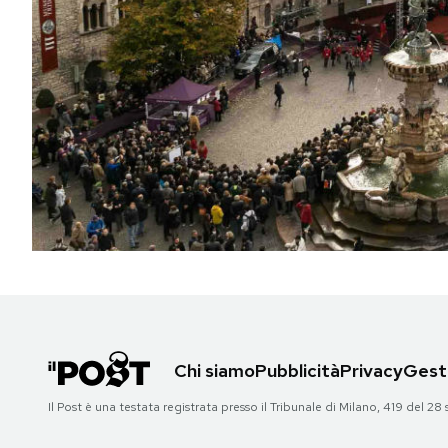
PODCAST
NEWSLETTER
I MIEI PREFERITI
SHOP
CALENDARIO
Chi siamo
Pubblicità
Privacy
Gesti
AREA PERSONALE
Il Post è una testata registrata presso il Tribunale di Milano, 419 del
Area Personale
Newsletter