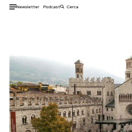
Newsletter
Podcast
Auto
HOME
Italia
Moda
Mondo
Libri
Politica
Consumismi
Tecnologia
Storie/Idee
Internet
Ok Boomer!
Scienza
Media
Cultura
Europa
Economia
Altrecose
Sport
Mondiali calcio 2026