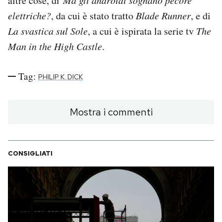
altre cose, di
Ma gli androidi sognano pecore
Notifiche mobile
elettriche?
, da cui è stato tratto
Blade Runner
, e di
Regala il Post
La svastica sul Sole
, a cui è ispirata la serie tv
The
Hai bisogno di aiuto?
Man in the High Castle
.
Esci
Tag:
PHILIP K. DICK
Mostra i commenti
CONSIGLIATI