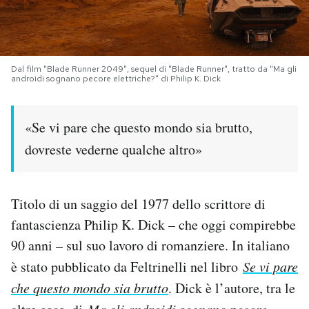
PODCAST
Dal film "Blade Runner 2049", sequel di "Blade Runner", tratto da "Ma gli
NEWSLETTER
androidi sognano pecore elettriche?" di Philip K. Dick
I MIEI PREFERITI
«Se vi pare che questo mondo sia brutto,
dovreste vederne qualche altro»
SHOP
Titolo di un saggio del 1977 dello scrittore di
CALENDARIO
fantascienza Philip K. Dick – che oggi compirebbe
90 anni – sul suo lavoro di romanziere. In italiano
AREA PERSONALE
è stato pubblicato da Feltrinelli nel libro
Se vi pare
Area Personale
che questo mondo sia brutto
. Dick è l’autore, tra le
Newsletter