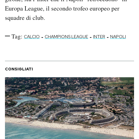
Notifiche mobile
Europa League, il secondo trofeo europeo per
Regala il Post
squadre di club.
Hai bisogno di aiuto?
Esci
Tag:
-
-
-
CALCIO
CHAMPIONS LEAGUE
INTER
NAPOLI
CONSIGLIATI