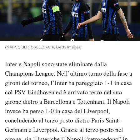
PODCAST
NEWSLETTER
(MARCO BERTORELLO/AFP/Getty Images)
I MIEI PREFERITI
Inter e Napoli sono state eliminate dalla
Champions League. Nell’ultimo turno della fase a
SHOP
gironi del torneo, l’Inter ha pareggiato 1-1 in casa
col PSV Eindhoven ed è arrivato terzo nel suo
CALENDARIO
girone dietro a Barcellona e Tottenham. Il Napoli
invece ha perso 1-0 in casa del Liverpool,
AREA PERSONALE
concludendo al terzo posto dietro Paris Saint-
Germain e Liverpool. Grazie al terzo posto nel
Area Personale
Newsletter
girone, sia l’Inter che il Napoli “retrocedono” in