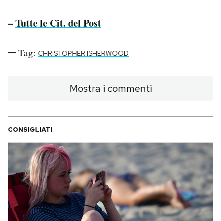
Notifiche mobile
–
Tutte le Cit. del Post
Regala il Post
Hai bisogno di aiuto?
Esci
Tag:
CHRISTOPHER ISHERWOOD
Mostra i commenti
CONSIGLIATI