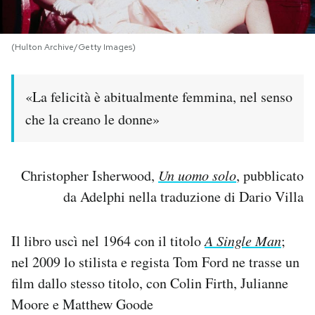
PODCAST
(Hulton Archive/Getty Images)
NEWSLETTER
«La felicità è abitualmente femmina, nel senso
che la creano le donne»
I MIEI PREFERITI
SHOP
Christopher Isherwood,
Un uomo solo
, pubblicato
da Adelphi nella traduzione di Dario Villa
CALENDARIO
Il libro uscì nel 1964 con il titolo
A Single Man
;
nel 2009 lo stilista e regista Tom Ford ne trasse un
AREA PERSONALE
film dallo stesso titolo, con Colin Firth, Julianne
Area Personale
Moore e Matthew Goode
Newsletter