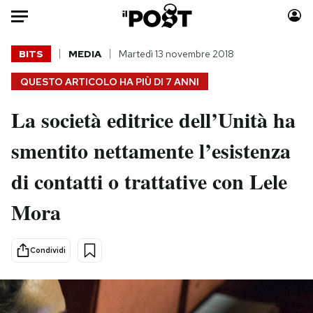
Auto
BITS
MEDIA
Martedì 13 novembre 2018
QUESTO ARTICOLO HA PIÙ DI
7 ANNI
HOME
La società editrice dell’Unità ha
Italia
Moda
Mondo
Libri
smentito nettamente l’esistenza
Politica
Consumismi
di contatti o trattative con Lele
Tecnologia
Storie/Idee
Internet
Ok Boomer!
Mora
Scienza
Media
Cultura
Europa
Condividi
Economia
Altrecose
Sport
Mondiali calcio 2026