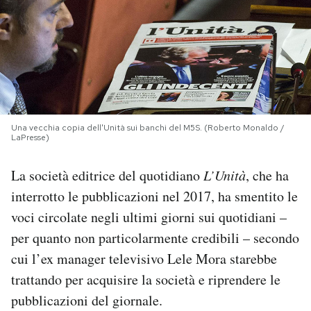
PODCAST
NEWSLETTER
I MIEI PREFERITI
Una vecchia copia dell'Unità sui banchi del M5S. (Roberto Monaldo /
LaPresse)
SHOP
La società editrice del quotidiano
L’Unità
, che ha
interrotto le pubblicazioni nel 2017, ha smentito le
CALENDARIO
voci circolate negli ultimi giorni sui quotidiani –
per quanto non particolarmente credibili – secondo
cui l’ex manager televisivo Lele Mora starebbe
AREA PERSONALE
trattando per acquisire la società e riprendere le
Area Personale
pubblicazioni del giornale.
Newsletter