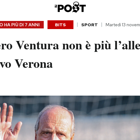
 HA PIÙ DI
7 ANNI
BITS
SPORT
Martedì 13 novem
o Ventura non è più l’all
evo Verona