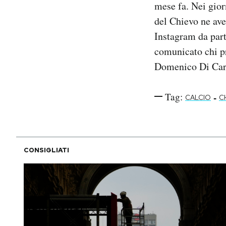
mese fa. Nei gior
Notifiche mobile
del Chievo ne ave
Regala il Post
Instagram da part
Hai bisogno di aiuto?
Esci
comunicato chi pr
Domenico Di Carlo
Tag:
-
CALCIO
C
CONSIGLIATI