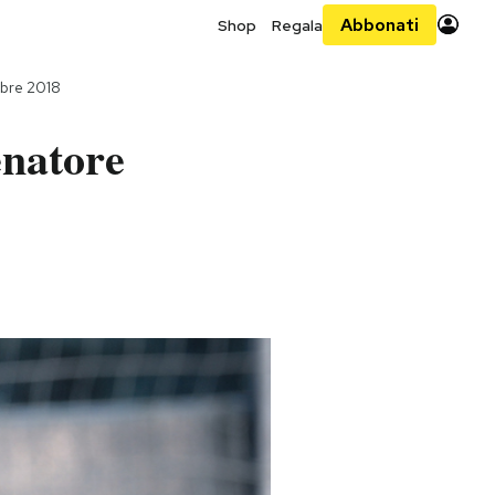
Abbonati
Shop
Regala
bre 2018
enatore