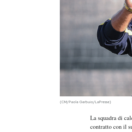
PODCAST
NEWSLETTER
I MIEI PREFERITI
SHOP
CALENDARIO
(CM/Paola Garbuio/LaPresse)
AREA PERSONALE
La squadra di ca
Area Personale
contratto con il 
Newsletter