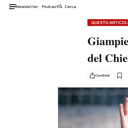
Newsletter
Podcast
Auto
QUESTO ARTICOLO
HOME
Giampier
Italia
Moda
del Chi
Mondo
Libri
Politica
Consumismi
Tecnologia
Storie/Idee
Condividi
Internet
Ok Boomer!
Scienza
Media
Cultura
Europa
Economia
Altrecose
Sport
Mondiali calcio 2026