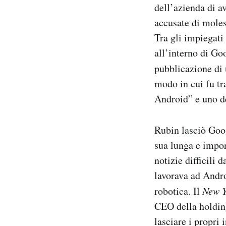
dell’azienda di a
Notifiche mobile
accusate di moles
Regala il Post
Hai bisogno di aiuto?
Tra gli impiegati
Esci
all’interno di Go
pubblicazione di 
modo in cui fu tr
Android” e uno de
Rubin lasciò Goog
sua lunga e impor
notizie difficili
lavorava ad Andro
robotica. Il
New Y
CEO della holding
lasciare i propri 