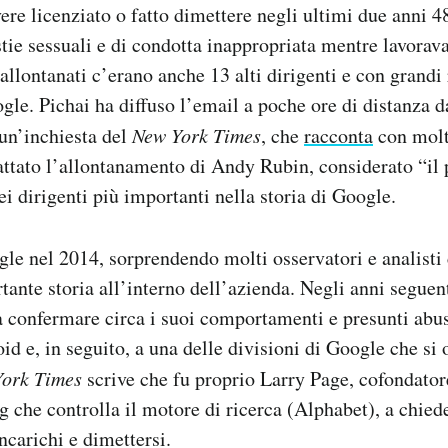
vere licenziato o fatto dimettere negli ultimi due anni 
tie sessuali e di condotta inappropriata mentre lavorav
 allontanati c’erano anche 13 alti dirigenti e con grandi
ogle. Pichai ha diffuso l’email a poche ore di distanza d
un’inchiesta del
New York Times
, che
racconta
con molti
attato l’allontanamento di Andy Rubin, considerato “il 
i dirigenti più importanti nella storia di Google.
le nel 2014, sorprendendo molti osservatori e analisti 
tante storia all’interno dell’azienda. Negli anni seguen
 da confermare circa i suoi comportamenti e presunti abu
id e, in seguito, a una delle divisioni di Google che si
ork Times
scrive che fu proprio Larry Page, cofondator
 che controlla il motore di ricerca (Alphabet), a chied
incarichi e dimettersi.