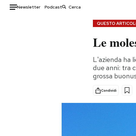
Newsletter
Podcast
Auto
QUESTO ARTICOLO
Le moles
HOME
Italia
Moda
L'azienda ha l
Mondo
Libri
due anni: tra 
Politica
Consumismi
grossa buonus
Tecnologia
Storie/Idee
Internet
Ok Boomer!
Condividi
Scienza
Media
Cultura
Europa
Economia
Altrecose
Sport
Mondiali calcio 2026