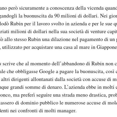
erano però sicuramente a conoscenza della vicenda quan
andogli la buonuscita da 90 milioni di dollari. Nei gior
lodò Rubin per il lavoro svolto in azienda e per le sue 
ariati milioni di dollari nella sua società di venture cap
ò allo stesso Rubin una dilazione nel pagamento di un p
i, utilizzato per acquistare una casa al mare in Giappone
s
scrive che al momento dell’abbandono di Rubin non c
ale che obbligasse Google a pagare la buonuscita, così
 altri dirigenti allontanati dalla società con accuse di m
que grandi somme di denaro. L’azienda ebbe in molti ca
 tronco, ma preferì seguire una strada meno drastica, pr
tassero di dominio pubblico le numerose accuse di mole
denti nei confronti di molti manager.