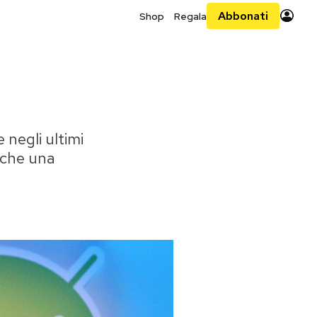
Abbonati
Shop
Regala
negli ultimi
nche una