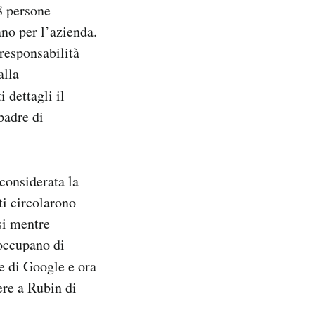
48 persone
ano per l’azienda.
 responsabilità
alla
 dettagli il
padre di
considerata la
ti circolarono
si mentre
 occupano di
e di Google e ora
ere a Rubin di