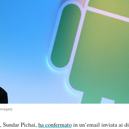
 Images)
, Sundar Pichai,
ha confermato
in un’email inviata ai d