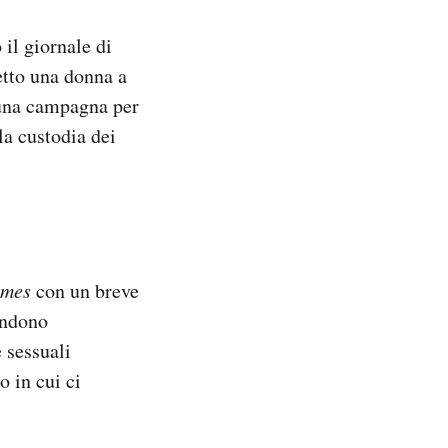
il giornale di
etto una donna a
i una campagna per
la custodia dei
imes
con un breve
endono
 sessuali
 in cui ci