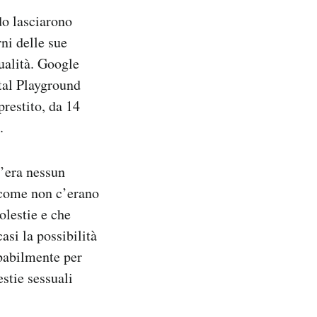
do lasciarono
ni delle sue
qualità. Google
ital Playground
restito, da 14
.
’era nessun
 come non c’erano
olestie e che
si la possibilità
obabilmente per
stie sessuali