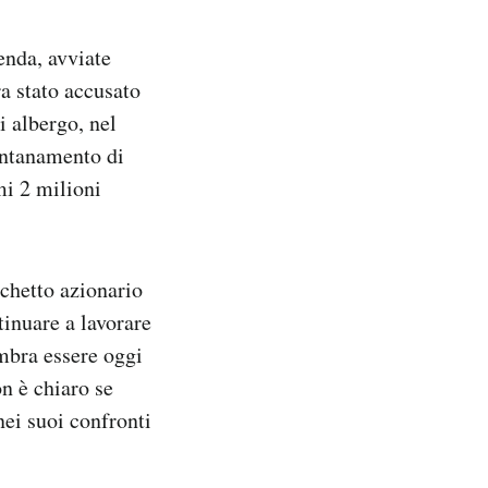
enda, avviate
ra stato accusato
i albergo, nel
lontanamento di
mi 2 milioni
chetto azionario
tinuare a lavorare
embra essere oggi
n è chiaro se
nei suoi confronti