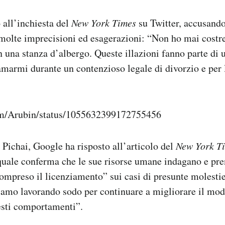
 all’inchiesta del
New York Times
su Twitter, accusando 
molte imprecisioni ed esagerazioni: “Non ho mai costr
in una stanza d’albergo. Queste illazioni fanno parte d
amarmi durante un contenzioso legale di divorzio e per 
com/Arubin/status/1055632399172755456
i Pichai, Google ha risposto all’articolo del
New York T
quale conferma che le sue risorse umane indagano e pr
mpreso il licenziamento” sui casi di presunte molestie
iamo lavorando sodo per continuare a migliorare il modo
sti comportamenti”.