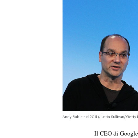
PODCAST
NEWSLETTER
I MIEI PREFERITI
SHOP
CALENDARIO
AREA PERSONALE
Andy Rubin nel 2011 (Justin Sullivan/Getty
Area Personale
Il CEO di Google
Newsletter