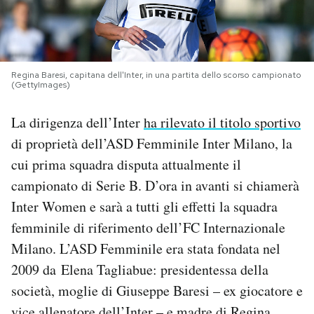
PODCAST
NEWSLETTER
Regina Baresi, capitana dell'Inter, in una partita dello scorso campionato
(GettyImages)
La dirigenza dell’Inter
ha rilevato il titolo sportivo
I MIEI PREFERITI
di proprietà dell’ASD Femminile Inter Milano, la
cui prima squadra disputa attualmente il
SHOP
campionato di Serie B. D’ora in avanti si chiamerà
Inter Women e sarà a tutti gli effetti la squadra
CALENDARIO
femminile di riferimento dell’FC Internazionale
Milano. L’ASD Femminile era stata fondata nel
AREA PERSONALE
2009 da Elena Tagliabue: presidentessa della
società, moglie di Giuseppe Baresi – ex giocatore e
Area Personale
Newsletter
vice allenatore dell’Inter – e madre di Regina,