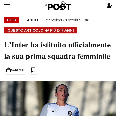
Auto
BITS
SPORT
Mercoledì 24 ottobre 2018
QUESTO ARTICOLO HA PIÙ DI
7 ANNI
HOME
L’Inter ha istituito ufficialmente
Italia
Moda
Mondo
Libri
la sua prima squadra femminile
Politica
Consumismi
Tecnologia
Storie/Idee
Condividi
Internet
Ok Boomer!
Scienza
Media
Cultura
Europa
Economia
Altrecose
Sport
Mondiali calcio 2026