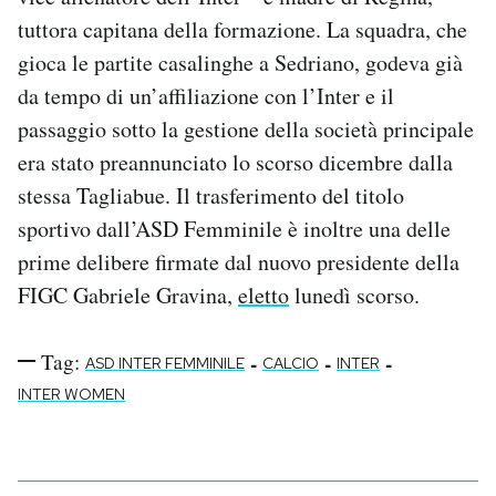
Notifiche mobile
tuttora capitana della formazione. La squadra, che
Regala il Post
gioca le partite casalinghe a Sedriano, godeva già
Hai bisogno di aiuto?
da tempo di un’affiliazione con l’Inter e il
Esci
passaggio sotto la gestione della società principale
era stato preannunciato lo scorso dicembre dalla
stessa Tagliabue. Il trasferimento del titolo
sportivo dall’ASD Femminile è inoltre una delle
prime delibere firmate dal nuovo presidente della
FIGC Gabriele Gravina,
eletto
lunedì scorso.
Tag:
-
-
-
ASD INTER FEMMINILE
CALCIO
INTER
INTER WOMEN