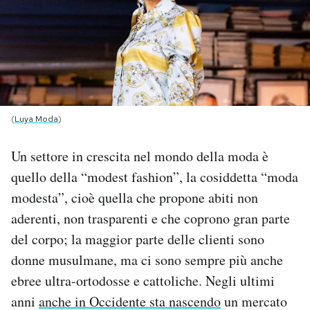
PODCAST
NEWSLETTER
I MIEI PREFERITI
(
Luya Moda
)
Un settore in crescita nel mondo della moda è
SHOP
quello della “modest fashion”, la cosiddetta “moda
modesta”, cioè quella che propone abiti non
CALENDARIO
aderenti, non trasparenti e che coprono gran parte
del corpo; la maggior parte delle clienti sono
AREA PERSONALE
donne musulmane, ma ci sono sempre più anche
ebree ultra-ortodosse e cattoliche. Negli ultimi
Area Personale
anni
anche in Occidente sta nascendo
un mercato
Newsletter