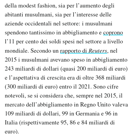
della modest fashion, sia per l’aumento degli
Notifiche mobile
Regala il Post
abitanti musulmani, sia per l’interesse delle
Hai bisogno di aiuto?
aziende occidentali nel settore: i musulmani
Esci
spendono tantissimo in abbigliamento e
coprono
l’11 per cento dei soldi spesi nel settore a livello
mondiale. Secondo un
rapporto di
Reuters
, nel
2015 i musulmani avevano speso in abbigliamento
243 miliardi di dollari (quasi 200 miliardi di euro)
e l’aspettativa di crescita era di oltre 368 miliardi
(300 miliardi di euro) entro il 2021. Sono cifre
notevoli, se si considera che, sempre nel 2015, il
mercato dell’abbigliamento in Regno Unito valeva
109 miliardi di dollari, 99 in Germania e 96 in
Italia (rispettivamente 95, 86 e 84 miliardi di
euro).