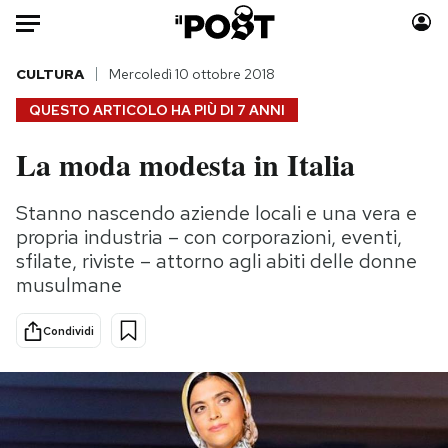
Auto
CULTURA
Mercoledì 10 ottobre 2018
QUESTO ARTICOLO HA PIÙ DI
7 ANNI
HOME
La moda modesta in Italia
Italia
Moda
Mondo
Libri
Stanno nascendo aziende locali e una vera e
Politica
Consumismi
propria industria – con corporazioni, eventi,
Tecnologia
Storie/Idee
sfilate, riviste – attorno agli abiti delle donne
musulmane
Internet
Ok Boomer!
Scienza
Media
Condividi
Cultura
Europa
Economia
Altrecose
Sport
Mondiali calcio 2026