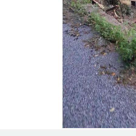
PODCAST
NEWSLETTER
I MIEI PREFERITI
SHOP
CALENDARIO
AREA PERSONALE
Area Personale
Newsletter