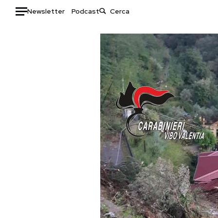
Newsletter
Podcast
Auto
HOME
Italia
Moda
Mondo
Libri
Politica
Consumismi
Tecnologia
Storie/Idee
Internet
Ok Boomer!
Scienza
Media
Cultura
Europa
Economia
Altrecose
Sport
Mondiali calcio 2026