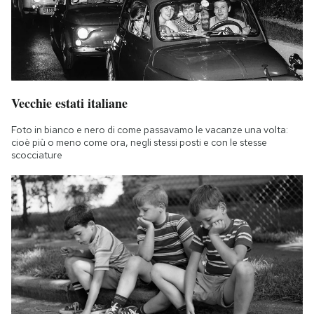
Vecchie estati italiane
Foto in bianco e nero di come passavamo le vacanze una volta:
cioè più o meno come ora, negli stessi posti e con le stesse
scocciature