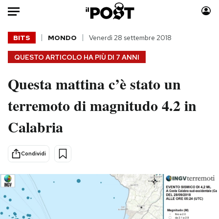
Auto
BITS
MONDO
Venerdì 28 settembre 2018
QUESTO ARTICOLO HA PIÙ DI
7 ANNI
HOME
Questa mattina c’è stato un
Italia
Moda
Mondo
Libri
terremoto di magnitudo 4.2 in
Politica
Consumismi
Calabria
Tecnologia
Storie/Idee
Internet
Ok Boomer!
Scienza
Media
Condividi
Cultura
Europa
Economia
Altrecose
Sport
Mondiali calcio 2026