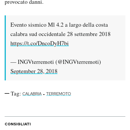
provocato danni.
Notifiche mobile
Regala il Post
Hai bisogno di aiuto?
Evento sismico Ml 4.2 a largo della costa
Esci
calabra sud occidentale 28 settembre 2018
https://t.co/DncoDyH7bi
— INGVterremoti (@INGVterremoti)
September 28, 2018
Tag:
-
CALABRIA
TERREMOTO
CONSIGLIATI