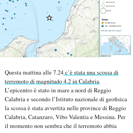
PODCAST
NEWSLETTER
I MIEI PREFERITI
SHOP
Questa mattina alle 7.24
c’è stata una scossa di
terremoto di magnitudo 4.2 in Calabria
.
L’epicentro è stato in mare a nord di Reggio
CALENDARIO
Calabria e secondo l’Istituto nazionale di geofisica
la scossa è stata avvertita nelle province di Reggio
AREA PERSONALE
Calabria, Catanzaro, Vibo Valentia e Messina. Per
Area Personale
il momento non sembra che il terremoto abbia
Newsletter