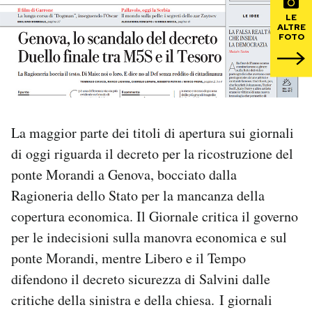
LE
ALTRE
PODCAST
FOTO
NEWSLETTER
I MIEI PREFERITI
La maggior parte dei titoli di apertura sui giornali
di oggi riguarda il decreto per la ricostruzione del
SHOP
ponte Morandi a Genova, bocciato dalla
Ragioneria dello Stato per la mancanza della
CALENDARIO
copertura economica. Il Giornale critica il governo
per le indecisioni sulla manovra economica e sul
ponte Morandi, mentre Libero e il Tempo
AREA PERSONALE
difendono il decreto sicurezza di Salvini dalle
Area Personale
critiche della sinistra e della chiesa. I giornali
Newsletter