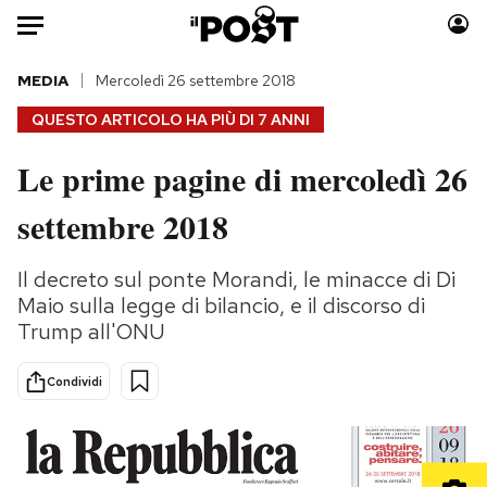
Auto
MEDIA
Mercoledì 26 settembre 2018
QUESTO ARTICOLO HA PIÙ DI
7 ANNI
HOME
Le prime pagine di mercoledì 26
Italia
Moda
settembre 2018
Mondo
Libri
Politica
Consumismi
Il decreto sul ponte Morandi, le minacce di Di
Tecnologia
Storie/Idee
Maio sulla legge di bilancio, e il discorso di
Internet
Ok Boomer!
Trump all'ONU
Scienza
Media
Cultura
Europa
Condividi
Economia
Altrecose
Sport
Mondiali calcio 2026