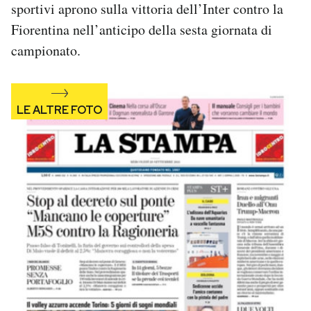
sportivi aprono sulla vittoria dell’Inter contro la
Notifiche mobile
Fiorentina nell’anticipo della sesta giornata di
Regala il Post
Hai bisogno di aiuto?
campionato.
Esci