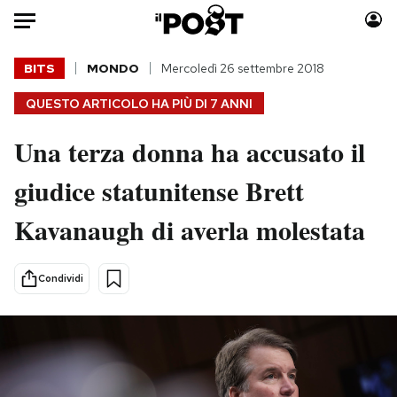
Auto
BITS
MONDO
Mercoledì 26 settembre 2018
QUESTO ARTICOLO HA PIÙ DI
7 ANNI
HOME
Una terza donna ha accusato il
Italia
Moda
Mondo
Libri
giudice statunitense Brett
Politica
Consumismi
Kavanaugh di averla molestata
Tecnologia
Storie/Idee
Internet
Ok Boomer!
Scienza
Media
Condividi
Cultura
Europa
Economia
Altrecose
Sport
Mondiali calcio 2026