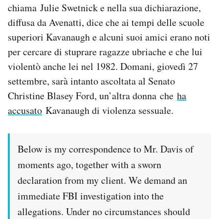
chiama Julie Swetnick e nella sua dichiarazione,
Notifiche mobile
diffusa da Avenatti, dice che ai tempi delle scuole
Regala il Post
Hai bisogno di aiuto?
superiori Kavanaugh e alcuni suoi amici erano noti
Esci
per cercare di stuprare ragazze ubriache e che lui
violentò anche lei nel 1982. Domani, giovedì 27
settembre, sarà intanto ascoltata al Senato
Christine Blasey Ford, un’altra donna che
ha
accusato
Kavanaugh di violenza sessuale.
Below is my correspondence to Mr. Davis of
moments ago, together with a sworn
declaration from my client. We demand an
immediate FBI investigation into the
allegations. Under no circumstances should