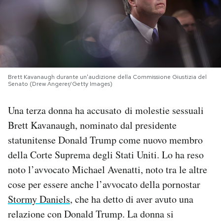
PODCAST
NEWSLETTER
Brett Kavanaugh durante un'audizione della Commissione Giustizia del
Senato (Drew Angerer/Getty Images)
I MIEI PREFERITI
Una terza donna ha accusato di molestie sessuali
SHOP
Brett Kavanaugh, nominato dal presidente
statunitense Donald Trump come nuovo membro
CALENDARIO
della Corte Suprema degli Stati Uniti. Lo ha reso
noto l’avvocato Michael Avenatti, noto tra le altre
AREA PERSONALE
cose per essere anche l’avvocato della pornostar
Stormy Daniels
, che ha detto di aver avuto una
Area Personale
relazione con Donald Trump. La donna si
Newsletter