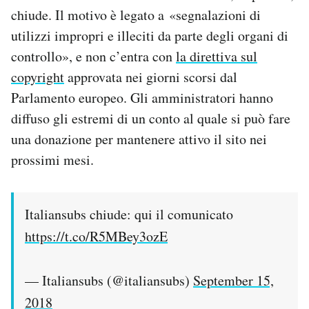
Notifiche mobile
chiude. Il motivo è legato a «segnalazioni di
Regala il Post
utilizzi impropri e illeciti da parte degli organi di
Hai bisogno di aiuto?
controllo», e non c’entra con
la direttiva sul
Esci
copyright
approvata nei giorni scorsi dal
Parlamento europeo. Gli amministratori hanno
diffuso gli estremi di un conto al quale si può fare
una donazione per mantenere attivo il sito nei
prossimi mesi.
Italiansubs chiude: qui il comunicato
https://t.co/R5MBey3ozE
— Italiansubs (@italiansubs)
September 15,
2018