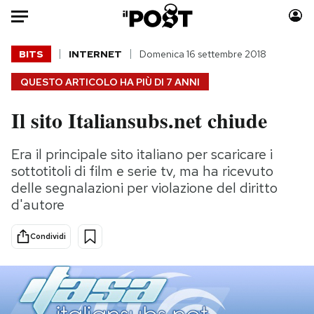
Auto
BITS
INTERNET
Domenica 16 settembre 2018
QUESTO ARTICOLO HA PIÙ DI
7 ANNI
HOME
Il sito Italiansubs.net chiude
Italia
Moda
Mondo
Libri
Era il principale sito italiano per scaricare i
Politica
Consumismi
sottotitoli di film e serie tv, ma ha ricevuto
Tecnologia
Storie/Idee
delle segnalazioni per violazione del diritto
Internet
Ok Boomer!
d'autore
Scienza
Media
Condividi
Cultura
Europa
Economia
Altrecose
Sport
Mondiali calcio 2026