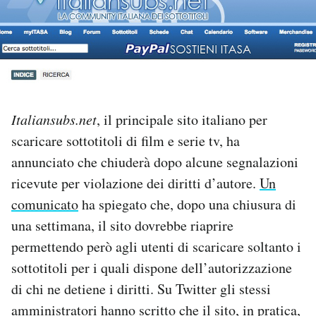
PODCAST
NEWSLETTER
Italiansubs.net
, il principale sito italiano per
I MIEI PREFERITI
scaricare sottotitoli di film e serie tv, ha
annunciato che chiuderà dopo alcune segnalazioni
SHOP
ricevute per violazione dei diritti d’autore.
Un
comunicato
ha spiegato che, dopo una chiusura di
CALENDARIO
una settimana, il sito dovrebbe riaprire
permettendo però agli utenti di scaricare soltanto i
AREA PERSONALE
sottotitoli per i quali dispone dell’autorizzazione
di chi ne detiene i diritti. Su Twitter gli stessi
Area Personale
amministratori hanno scritto che il sito, in pratica,
Newsletter