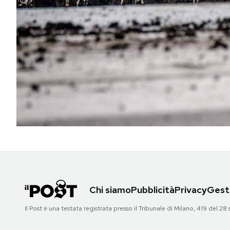
PODCAST
NEWSLETTER
I MIEI PREFERITI
SHOP
CALENDARIO
Chi siamo
Pubblicità
Privacy
Gesti
AREA PERSONALE
Il Post è una testata registrata presso il Tribunale di Milano, 419 del
Area Personale
Newsletter