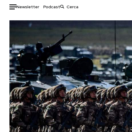
Newsletter
Podcast
Auto
HOME
Italia
Moda
Mondo
Libri
Politica
Consumismi
Tecnologia
Storie/Idee
Internet
Ok Boomer!
Scienza
Media
Cultura
Europa
Economia
Altrecose
Sport
Mondiali calcio 2026