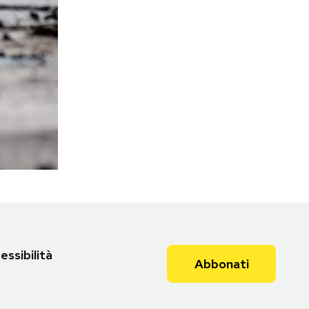
essibilità
Abbonati