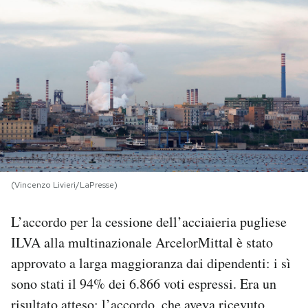
PODCAST
NEWSLETTER
I MIEI PREFERITI
SHOP
(Vincenzo Livieri/LaPresse)
CALENDARIO
L’accordo per la cessione dell’acciaieria pugliese
ILVA alla multinazionale ArcelorMittal è stato
AREA PERSONALE
approvato a larga maggioranza dai dipendenti: i sì
sono stati il 94% dei 6.866 voti espressi. Era un
Area Personale
Newsletter
risultato atteso:
l’accordo
, che aveva ricevuto