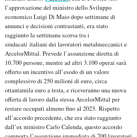
Notifiche mobile
l’approvazione del ministro dello Sviluppo
Regala il Post
economico Luigi Di Maio dopo settimane di
Hai bisogno di aiuto?
annunci e decisioni contrastanti, era stato
Esci
raggiunto la settimana scorsa tra i
sindacati italiani dei lavoratori metalmeccanici e
ArcelorMittal. Prevede l’assunzione diretta di
10.700 persone, mentre ad altri 3.100 operai sarà
offerto un incentivo all’esodo di un valore
complessivo di 250 milioni di euro, circa
ottantamila euro a testa, e riceveranno una nuova
offerta di lavoro dalla stessa ArcelorMittal per
restare occupati almeno fino al 2023. Rispetto
all’accordo precedente, che era stato raggiunto
dall’ex ministro Carlo Calenda, questo accordo
comporta l’assunzione immediata di 700 lavoratori