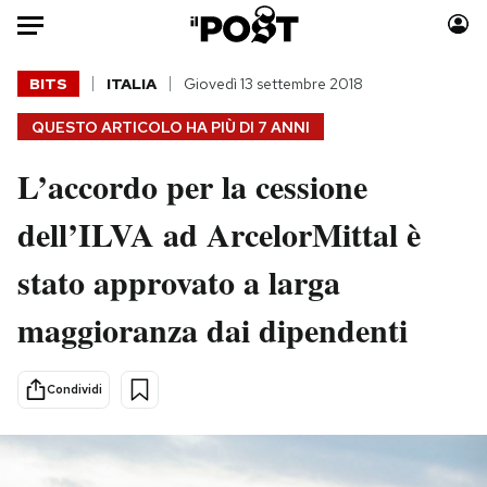
Auto
BITS
ITALIA
Giovedì 13 settembre 2018
QUESTO ARTICOLO HA PIÙ DI
7 ANNI
HOME
L’accordo per la cessione
Italia
Moda
Mondo
Libri
dell’ILVA ad ArcelorMittal è
Politica
Consumismi
stato approvato a larga
Tecnologia
Storie/Idee
Internet
Ok Boomer!
maggioranza dai dipendenti
Scienza
Media
Cultura
Europa
Condividi
Economia
Altrecose
Sport
Mondiali calcio 2026