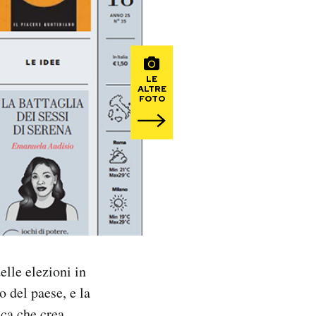
LE
ALTRE
FOTO
elle elezioni in
o del paese, e la
ca che crea