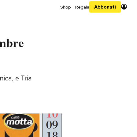
Abbonati
Shop
Regala
embre
nica, e Tria