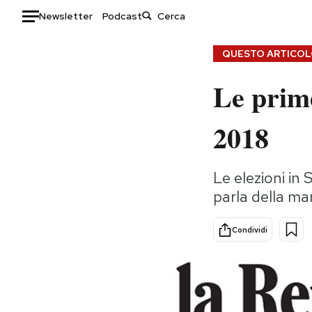
Newsletter
Podcast
Auto
QUESTO ARTICOLO
Le prime
HOME
Italia
Moda
2018
Mondo
Libri
Politica
Consumismi
Le elezioni in 
Tecnologia
Storie/Idee
parla della m
Internet
Ok Boomer!
Scienza
Media
Condividi
Cultura
Europa
Economia
Altrecose
Sport
Mondiali calcio 2026