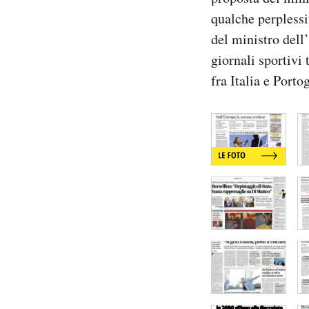
Notifiche mobile
qualche perplessit
Regala il Post
del ministro dell
Hai bisogno di aiuto?
giornali sportivi 
Esci
fra Italia e Porto