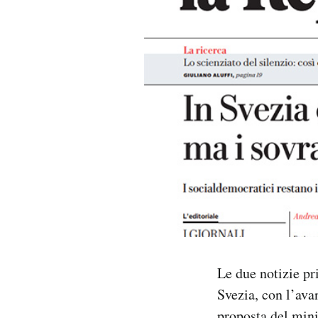
PODCAST
NEWSLETTER
I MIEI PREFERITI
SHOP
CALENDARIO
AREA PERSONALE
Le due notizie pri
Svezia, con l’ava
Area Personale
Newsletter
proposta del mini