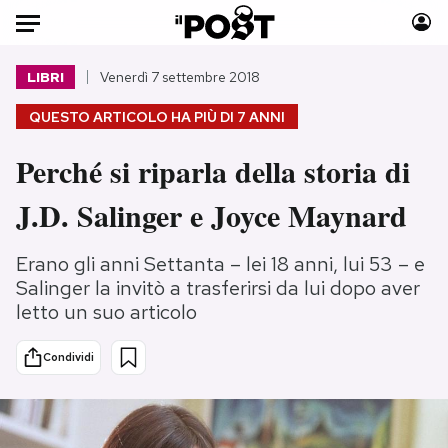
Auto
LIBRI
Venerdì 7 settembre 2018
QUESTO ARTICOLO HA PIÙ DI
7 ANNI
HOME
Perché si riparla della storia di
Italia
Moda
Mondo
Libri
J.D. Salinger e Joyce Maynard
Politica
Consumismi
Tecnologia
Storie/Idee
Erano gli anni Settanta – lei 18 anni, lui 53 – e
Internet
Ok Boomer!
Salinger la invitò a trasferirsi da lui dopo aver
letto un suo articolo
Scienza
Media
Cultura
Europa
Condividi
Economia
Altrecose
Sport
Mondiali calcio 2026