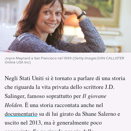
PODCAST
NEWSLETTER
I MIEI PREFERITI
Joyce Maynard a San Francisco nel 1999 (Getty Images DAN CALLISTER
Online USA Inc)
SHOP
Negli Stati Uniti si è tornato a parlare di una storia
che riguarda la vita privata dello scrittore J.D.
CALENDARIO
Salinger, famoso soprattutto per
Il giovane
Holden.
È una storia raccontata anche nel
AREA PERSONALE
documentario
su di lui girato da Shane Salerno e
Area Personale
uscito nel 2013, ma è generalmente poco
Newsletter