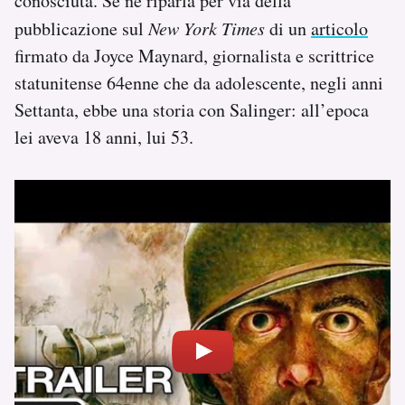
conosciuta. Se ne riparla per via della
Notifiche mobile
pubblicazione sul
New York Times
di un
articolo
Regala il Post
firmato da Joyce Maynard, giornalista e scrittrice
Hai bisogno di aiuto?
statunitense 64enne che da adolescente, negli anni
Esci
Settanta, ebbe una storia con Salinger: all’epoca
lei aveva 18 anni, lui 53.