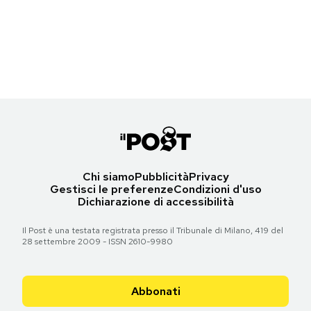
Fabio Rovazzi alla prima di
Vox Lux
al Festival di Venezia, 4 settembre
Notifiche mobile
2018
Regala il Post
(Vittorio Zunino Celotto/Getty Images)
Hai bisogno di aiuto?
Torna all'articolo
Esci
Chi siamo
Pubblicità
Privacy
Gestisci le preferenze
Condizioni d'uso
Dichiarazione di accessibilità
Il Post è una testata registrata presso il Tribunale di Milano, 419 del
28 settembre 2009 - ISSN 2610-9980
Abbonati