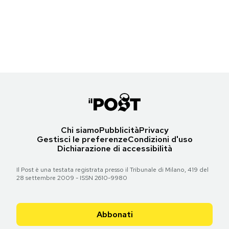
Fabio Rovazzi alla prima di
Vox Lux
al Festival di Venezia, 4 settembre
Notifiche mobile
2018
Regala il Post
(Vittorio Zunino Celotto/Getty Images)
Hai bisogno di aiuto?
Torna all'articolo
Esci
Chi siamo
Pubblicità
Privacy
Gestisci le preferenze
Condizioni d'uso
Dichiarazione di accessibilità
Il Post è una testata registrata presso il Tribunale di Milano, 419 del
28 settembre 2009 - ISSN 2610-9980
Abbonati