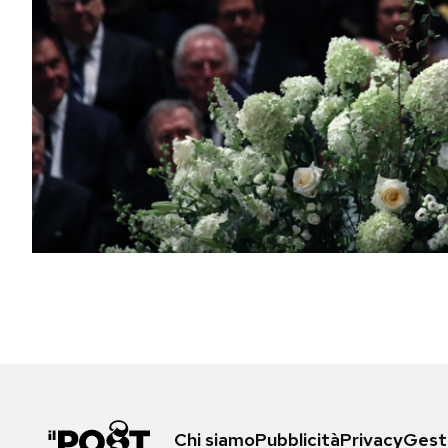
PODCAST
NEWSLETTER
I MIEI PREFERITI
SHOP
CALENDARIO
AREA PERSONALE
Area Personale
Chi siamo
Pubblicità
Privacy
Gesti
Newsletter