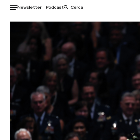
Newsletter
Podcast
Auto
HOME
Italia
Moda
Mondo
Libri
Politica
Consumismi
Tecnologia
Storie/Idee
Internet
Ok Boomer!
Scienza
Media
Cultura
Europa
Economia
Altrecose
Sport
Mondiali calcio 2026