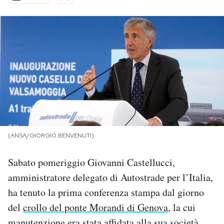
PODCAST
NEWSLETTER
I MIEI PREFERITI
SHOP
(ANSA/GIORGIO BENVENUTI)
CALENDARIO
Sabato pomeriggio Giovanni Castellucci,
amministratore delegato di Autostrade per l’Italia,
AREA PERSONALE
ha tenuto la prima conferenza stampa dal giorno
del
crollo del ponte Morandi di Genova
, la cui
Area Personale
Newsletter
manutenzione era stata affidata alla sua società.