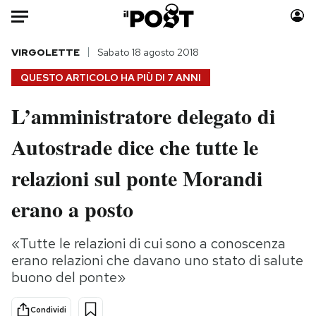
Auto
VIRGOLETTE
Sabato 18 agosto 2018
QUESTO ARTICOLO HA PIÙ DI
7 ANNI
HOME
L’amministratore delegato di
Italia
Moda
Autostrade dice che tutte le
Mondo
Libri
Politica
Consumismi
relazioni sul ponte Morandi
Tecnologia
Storie/Idee
Internet
Ok Boomer!
erano a posto
Scienza
Media
Cultura
Europa
«Tutte le relazioni di cui sono a conoscenza
erano relazioni che davano uno stato di salute
Economia
Altrecose
buono del ponte»
Sport
Mondiali calcio 2026
Condividi