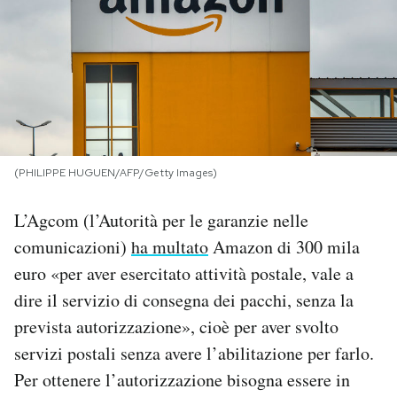
PODCAST
NEWSLETTER
I MIEI PREFERITI
(PHILIPPE HUGUEN/AFP/Getty Images)
SHOP
L’Agcom (l’Autorità per le garanzie nelle
comunicazioni)
ha multato
Amazon di 300 mila
CALENDARIO
euro «per aver esercitato attività postale, vale a
dire il servizio di consegna dei pacchi, senza la
prevista autorizzazione», cioè per aver svolto
AREA PERSONALE
servizi postali senza avere l’abilitazione per farlo.
Area Personale
Per ottenere l’autorizzazione bisogna essere in
Newsletter