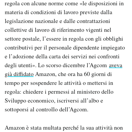
regola con alcune norme come «le disposizioni in
Notifiche mobile
materia di condizioni di lavoro previste dalla
Regala il Post
legislazione nazionale e dalle contrattazioni
Hai bisogno di aiuto?
Esci
collettive di lavoro di riferimento vigenti nel
settore postale, l’essere in regola con gli obblighi
contributivi per il personale dipendente impiegato
e l’adozione della carta dei servizi nei confronti
degli utenti». Lo scorso dicembre l’Agcom
aveva
già diffidato
Amazon, che ora ha 60 giorni di
tempo per sospendere le attività o mettersi in
regola: chiedere i permessi al ministero dello
Sviluppo economico, iscriversi all’albo e
sottoporsi al controllo dell’Agcom.
Amazon è stata multata perché la sua attività non