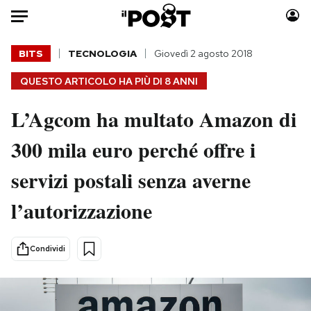
Auto
BITS
TECNOLOGIA
Giovedì 2 agosto 2018
QUESTO ARTICOLO HA PIÙ DI
8 ANNI
HOME
L’Agcom ha multato Amazon di
Italia
Moda
Mondo
Libri
300 mila euro perché offre i
Politica
Consumismi
servizi postali senza averne
Tecnologia
Storie/Idee
Internet
Ok Boomer!
l’autorizzazione
Scienza
Media
Cultura
Europa
Condividi
Economia
Altrecose
Sport
Mondiali calcio 2026