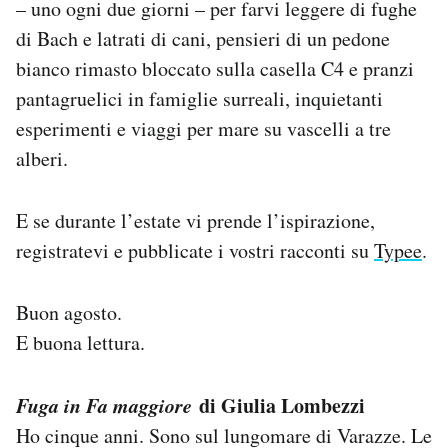
– uno ogni due giorni – per farvi leggere di fughe
Notifiche mobile
di Bach e latrati di cani, pensieri di un pedone
Regala il Post
bianco rimasto bloccato sulla casella C4 e pranzi
Hai bisogno di aiuto?
Esci
pantagruelici in famiglie surreali, inquietanti
esperimenti e viaggi per mare su vascelli a tre
alberi.
E se durante l’estate vi prende l’ispirazione,
registratevi e pubblicate i vostri racconti su
Typee
.
Buon agosto.
E buona lettura.
Fuga in Fa maggiore
di Giulia Lombezzi
Ho cinque anni. Sono sul lungomare di Varazze. Le