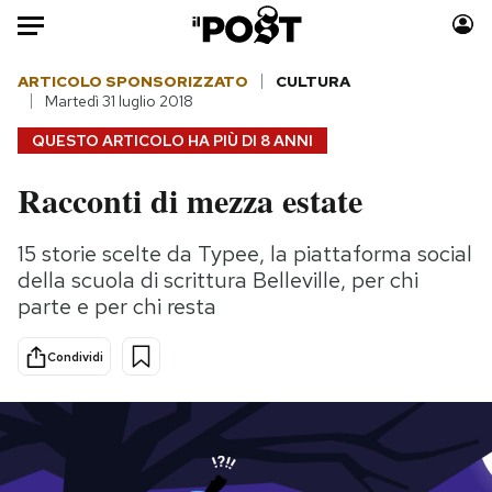
Auto
ARTICOLO SPONSORIZZATO
CULTURA
Martedì 31 luglio 2018
HOME
QUESTO ARTICOLO HA PIÙ DI
8 ANNI
Italia
Moda
Racconti di mezza estate
Mondo
Libri
Politica
Consumismi
15 storie scelte da Typee, la piattaforma social
della scuola di scrittura Belleville, per chi
Tecnologia
Storie/Idee
parte e per chi resta
Internet
Ok Boomer!
Scienza
Media
Condividi
Cultura
Europa
Economia
Altrecose
Sport
Mondiali calcio 2026