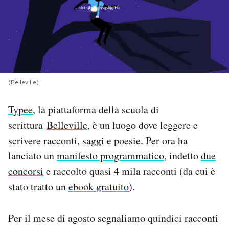
PODCAST
NEWSLETTER
(Belleville)
I MIEI PREFERITI
Typee
, la piattaforma della scuola di
SHOP
scrittura
Belleville
, è un luogo dove leggere e
scrivere racconti, saggi e poesie. Per ora ha
lanciato un
manifesto programmatico
, indetto
due
CALENDARIO
concorsi
e raccolto quasi 4 mila racconti (da cui è
stato tratto un
ebook gratuito
).
AREA PERSONALE
Area Personale
Per il mese di agosto segnaliamo quindici racconti
Newsletter