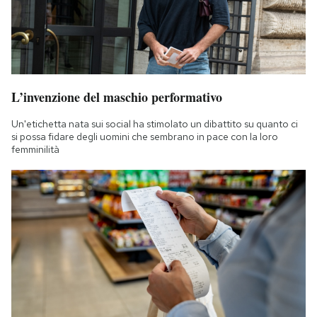
L’invenzione del maschio performativo
Un'etichetta nata sui social ha stimolato un dibattito su quanto ci
si possa fidare degli uomini che sembrano in pace con la loro
femminilità