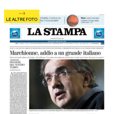
Notifiche mobile
Regala il Post
Hai bisogno di aiuto?
Esci