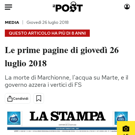
Auto
MEDIA
Giovedì 26 luglio 2018
QUESTO ARTICOLO HA PIÙ DI
8 ANNI
HOME
Le prime pagine di giovedì 26
Italia
Moda
luglio 2018
Mondo
Libri
Politica
Consumismi
La morte di Marchionne, l'acqua su Marte, e il
Tecnologia
Storie/Idee
governo azzera i vertici di FS
Internet
Ok Boomer!
Scienza
Media
Condividi
Cultura
Europa
Economia
Altrecose
Sport
Mondiali calcio 2026