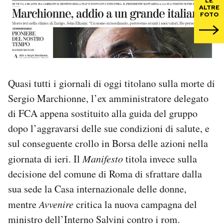
LE
ALTRE
FOTO
PODCAST
NEWSLETTER
Quasi tutti i giornali di oggi titolano sulla morte di
I MIEI PREFERITI
Sergio Marchionne, l’ex amministratore delegato
di FCA appena sostituito alla guida del gruppo
SHOP
dopo l’aggravarsi delle sue condizioni di salute, e
sul conseguente crollo in Borsa delle azioni nella
CALENDARIO
giornata di ieri. Il
Manifesto
titola invece sulla
decisione del comune di Roma di sfrattare dalla
AREA PERSONALE
sua sede la Casa internazionale delle donne,
mentre
Avvenire
critica la nuova campagna del
Area Personale
ministro dell’Interno Salvini contro i rom.
Newsletter